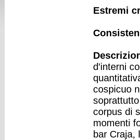
Estremi c
Consisten
Descrizio
d'interni c
quantitati
cospicuo n
soprattutto
corpus di s
momenti fo
bar Craja, l