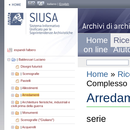
italiano |
English
Home
Rice
on line
Aiut
espandi l'albero
|
Baldessari Luciano
Disegni futuristi
Home
»
Ric
|
Scenografie
Complesso a
Pastelli
|
Allestimenti
Arredam
|
Arredamenti
|
Architetture fieristiche, industriali e
civili prima della guerra
|
Monumenti
serie
Scenografie ("Giuliano")
|
Acquerelli