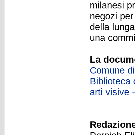
milanesi p
negozi per
della lung
una commit
La docume
Comune di 
Biblioteca d
arti visiv
Redazione