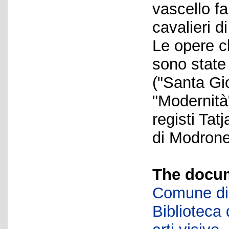
vascello f
cavalieri d
Le opere c
sono state 
("Santa Gi
"Modernità"
registi Ta
di Modrone
The docum
Comune di 
Biblioteca d