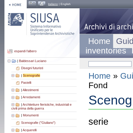
italiano
| English
Home
Guid
inventories
espandi l'albero
|
Baldessari Luciano
Disegni futuristi
Home
»
Gui
|
Scenografie
Fond
Pastelli
|
Allestimenti
Scenogr
|
Arredamenti
|
Architetture fieristiche, industriali e
civili prima della guerra
|
Monumenti
serie
Scenografie ("Giuliano")
|
Acquerelli