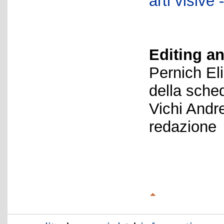
arti visiv
Editing an
Pernich El
della sche
Vichi Andr
redazione