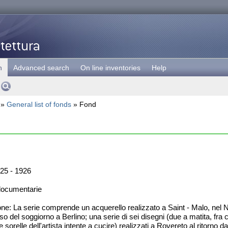
h
Advanced search
On line inventories
Help
»
General list of fonds
» Fond
25 - 1926
documentarie
ne: La serie comprende un acquerello realizzato a Saint - Malo, nel No
o del soggiorno a Berlino; una serie di sei disegni (due a matita, fra c
e sorelle dell'artista intente a cucire) realizzati a Rovereto al ritorno d