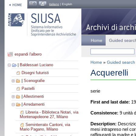
italiano
| English
Home
Guided searc
espandi l'albero
Home
»
Guided search
|
Baldessari Luciano
Acquerelli
Disegni futuristi
|
Scenografie
Pastelli
serie
|
Allestimenti
First and last date:
19
|
Arredamenti
Libreria - Biblioteca Notari, via
Consistence:
9 unità 
Montenapoleone 27, Milano
Description:
Descrizio
Seminterrato Cantoni, via
mesi intrapreso nel cors
Mario Pagano, Milano
raffiguranti la madre e l