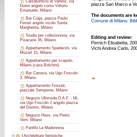
Calzaturificio di Varese, via
piazza San Marco a Ven
Durini angolo corso Vittorio
Emanuele, Milano
The documents are ke
Bar Craja, piazza Paolo
Comune di Milano. Biblio
Ferrari angolo vicolo Santa
Margherita, Milano
Studio per collezionista, via
Editing and review:
Pisacane 35, Milano
Pernich Elisabetta, 20
Vichi Andrea Carlo, 20
Appartamento Spadacini, via
Mozart 15, Milano
Appartamento per scapolo,
Milano (casa Bolchini)
Bar Canova, via Ugo Foscolo
3, Milano
Appartamento Fossati,
piazzale Sempione, Milano
Negozio Ultimoda D.A.F. - Mi,
via Ugo Foscolo 2 angolo piazza
del Duomo, Milano
Negozio Hass, via Pietro
Verri, Milano
Panfilo La Madonnina
|
Architetture fieristiche,