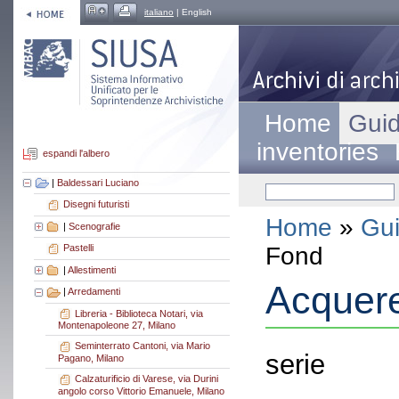
italiano
| English
Home
Guid
inventories
espandi l'albero
|
Baldessari Luciano
Disegni futuristi
Home
»
Gui
|
Scenografie
Fond
Pastelli
|
Allestimenti
Acquere
|
Arredamenti
Libreria - Biblioteca Notari, via
Montenapoleone 27, Milano
Seminterrato Cantoni, via Mario
serie
Pagano, Milano
Calzaturificio di Varese, via Durini
angolo corso Vittorio Emanuele, Milano