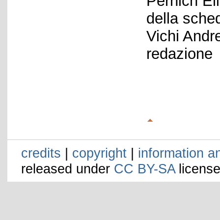
Pernich El
della sche
Vichi Andr
redazione
credits
|
copyright
|
information a
released under
CC BY-SA
license