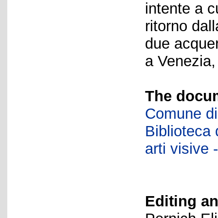
intente a c
ritorno dal
due acquer
a Venezia,
The docum
Comune di 
Biblioteca d
arti visiv
Editing an