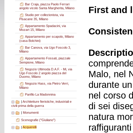
Bar Craja, piazza Paolo Ferrari
First and 
angolo vicolo Santa Margherita, Milano
Studio per collezionista, via
Pisacane 35, Milano
Appartamento Spadacini, via
Consisten
Mozart 15, Milano
Appartamento per scapolo, Milano
(casa Bolchini)
Bar Canova, via Ugo Foscolo 3,
Descriptio
Milano
Appartamento Fossati, piazzale
comprende 
Sempione, Milano
Negozio Ultimoda D.A.F. - Mi, via
Malo, nel 
Ugo Foscolo 2 angolo piazza del
Duomo, Milano
durante un 
Negozio Hass, via Pietro Verri,
Milano
nel corso d
Panfilo La Madonnina
|
Architetture fieristiche, industriali e
di sei dise
civili prima della guerra
|
Monumenti
natura mort
Scenografie ("Giuliano")
raffiguranti
|
Acquerelli