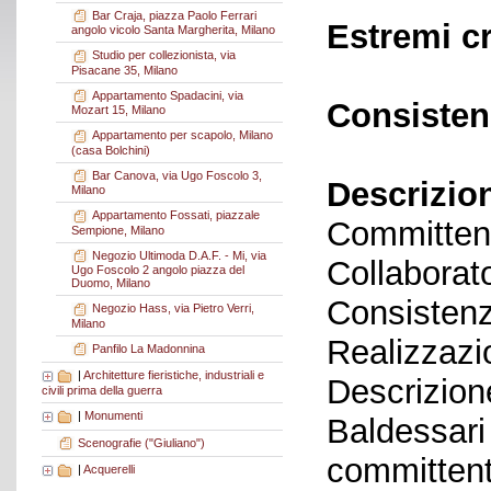
Bar Craja, piazza Paolo Ferrari
Estremi c
angolo vicolo Santa Margherita, Milano
Studio per collezionista, via
Pisacane 35, Milano
Appartamento Spadacini, via
Consisten
Mozart 15, Milano
Appartamento per scapolo, Milano
(casa Bolchini)
Bar Canova, via Ugo Foscolo 3,
Descrizio
Milano
Appartamento Fossati, piazzale
Committent
Sempione, Milano
Negozio Ultimoda D.A.F. - Mi, via
Collaborato
Ugo Foscolo 2 angolo piazza del
Duomo, Milano
Consistenz
Negozio Hass, via Pietro Verri,
Milano
Realizzazi
Panfilo La Madonnina
|
Architetture fieristiche, industriali e
Descrizione
civili prima della guerra
|
Monumenti
Baldessari
Scenografie ("Giuliano")
committente
|
Acquerelli