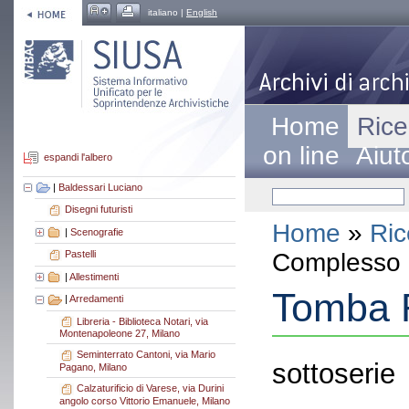
italiano |
English
Home
Rice
on line
Aiut
espandi l'albero
|
Baldessari Luciano
Disegni futuristi
Home
»
Ric
|
Scenografie
Complesso a
Pastelli
|
Allestimenti
Tomba 
|
Arredamenti
Libreria - Biblioteca Notari, via
Montenapoleone 27, Milano
Seminterrato Cantoni, via Mario
sottoserie
Pagano, Milano
Calzaturificio di Varese, via Durini
angolo corso Vittorio Emanuele, Milano