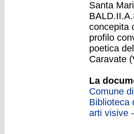
Santa Mari
BALD.II.A.8
concepita 
profilo co
poetica del
Caravate (
La docume
Comune di 
Biblioteca d
arti visiv