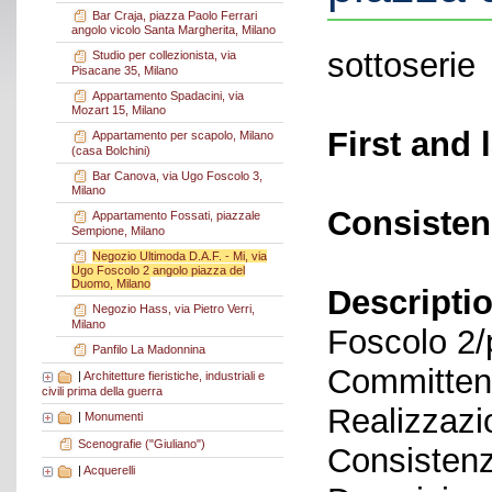
Bar Craja, piazza Paolo Ferrari
angolo vicolo Santa Margherita, Milano
sottoserie
Studio per collezionista, via
Pisacane 35, Milano
Appartamento Spadacini, via
Mozart 15, Milano
First and 
Appartamento per scapolo, Milano
(casa Bolchini)
Bar Canova, via Ugo Foscolo 3,
Milano
Consisten
Appartamento Fossati, piazzale
Sempione, Milano
Negozio Ultimoda D.A.F. - Mi, via
Ugo Foscolo 2 angolo piazza del
Duomo, Milano
Descriptio
Negozio Hass, via Pietro Verri,
Milano
Foscolo 2
Panfilo La Madonnina
Committent
|
Architetture fieristiche, industriali e
civili prima della guerra
Realizzazi
|
Monumenti
Scenografie ("Giuliano")
Consistenz
|
Acquerelli