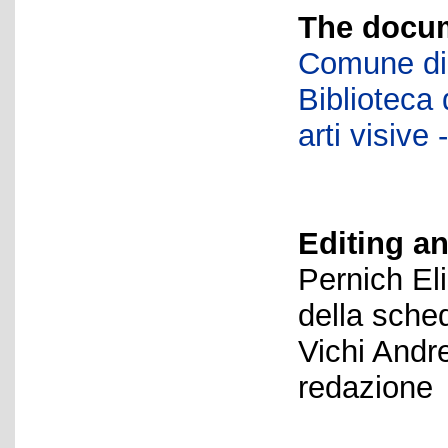
The docum
Comune di 
Biblioteca d
arti visiv
Editing an
Pernich El
della sche
Vichi Andr
redazione