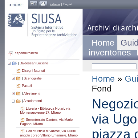
italiano
| English
Home
Guid
inventories
espandi l'albero
|
Baldessari Luciano
Disegni futuristi
Home
»
Gui
|
Scenografie
Fond
Pastelli
|
Allestimenti
Negozio
|
Arredamenti
Libreria - Biblioteca Notari, via
Montenapoleone 27, Milano
via Ugo
Seminterrato Cantoni, via Mario
Pagano, Milano
piazza 
Calzaturificio di Varese, via Durini
angolo corso Vittorio Emanuele, Milano