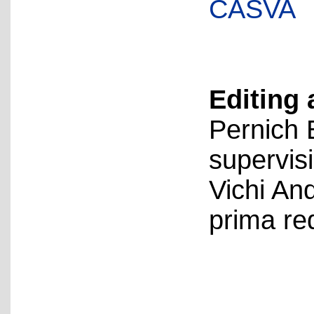
CASVA
Editing 
Pernich 
supervis
Vichi An
prima re