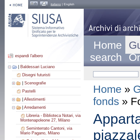
italiano
| English
Home
Gu
search
On
espandi l'albero
|
Baldessari Luciano
Disegni futuristi
|
Scenografie
Home
»
G
Pastelli
fonds
» F
|
Allestimenti
|
Arredamenti
Appart
Libreria - Biblioteca Notari, via
Montenapoleone 27, Milano
Seminterrato Cantoni, via
piazza
Mario Pagano, Milano