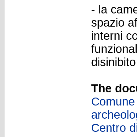
- la came
spazio af
interni 
funzional
disinibit
The doc
Comune d
archeolog
Centro di 