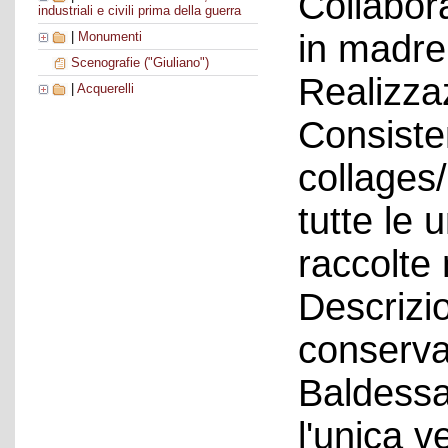
Collabora
industriali e civili prima della guerra
in madre
|
Monumenti
Scenografie ("Giuliano")
Realizza
|
Acquerelli
Consiste
collages
tutte le 
raccolte 
Descrizio
conserva
Baldessar
l'unica v