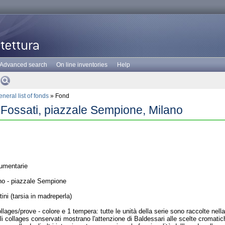
Advanced search
On line inventories
Help
neral list of fonds
» Fond
Fossati, piazzale Sempione, Milano
umentarie
no - piazzale Sempione
ini (tarsia in madreperla)
llages/prove - colore e 1 tempera: tutte le unità della serie sono raccolte nell
oli collages conservati mostrano l'attenzione di Baldessari alle scelte cromatich