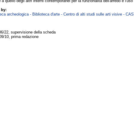
a quello degli altri interni contemporanei per la funzionalità dell'arredo e l'uso 
 by:
ca archeologica - Biblioteca d'arte - Centro di alti studi sulle arti visive - CA
06/22, supervisione della scheda
09/10, prima redazione