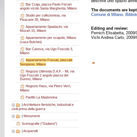
descrive uno spazio affine 
Bar Craja, piazza Paolo Ferrari
angolo vicolo Santa Margherita, Milano
The documents are kept
Comune di Milano. Bibliote
Studio per collezionista, via
Pisacane 35, Milano
Appartamento Spadacini, via
Editing and review:
Mozart 15, Milano
Pernich Elisabetta, 2009/
Vichi Andrea Carlo, 2009/
Appartamento per scapolo, Milano
(casa Bolchini)
Bar Canova, via Ugo Foscolo 3,
Milano
Appartamento Fossati, piazzale
Sempione, Milano
Negozio Ultimoda D.A.F. - Mi, via
Ugo Foscolo 2 angolo piazza del
Duomo, Milano
Negozio Hass, via Pietro Verri,
Milano
Panfilo La Madonnina
|
Architetture fieristiche, industriali e
civili prima della guerra
|
Monumenti
Scenografie ("Giuliano")
|
Acquerelli