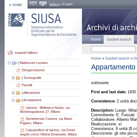
italiano
| English
Home
Guided search
espandi l'albero
Home
»
Guided search
»
Ge
|
Baldessari Luciano
Appartamento 
Disegni futuristi
|
Scenografie
sottoserie
Pastelli
First and last date:
1935
|
Allestimenti
|
Arredamenti
Consistence:
2 unità doc
Libreria - Biblioteca Notari, via
Description:
Luogo: Mila
Montenapoleone 27, Milano
Committente: E. Fossati
Seminterrato Cantoni, via Mario
Collaboratore: Alberto Mart
Pagano, Milano
Realizzazione: sì
Consistenza: 9 unità (8 co
Calzaturificio di Varese, via Durini
Descrizione: gli otto picc
angolo corso Vittorio Emanuele, Milano