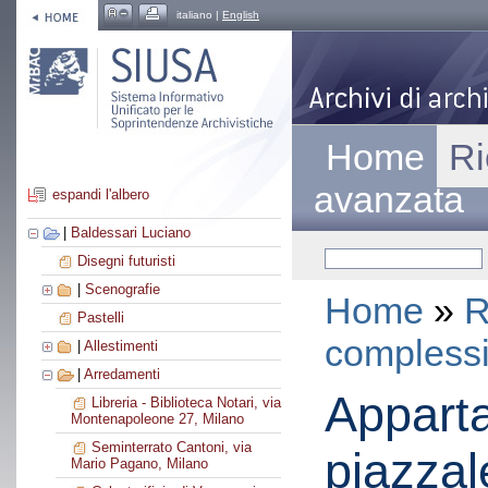
italiano |
English
Home
Ri
avanzata
espandi l'albero
|
Baldessari Luciano
Disegni futuristi
|
Scenografie
Home
»
R
Pastelli
compless
|
Allestimenti
|
Arredamenti
Appart
Libreria - Biblioteca Notari, via
Montenapoleone 27, Milano
Seminterrato Cantoni, via
piazza
Mario Pagano, Milano