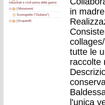
Collabora
industriali e civili prima della guerra
in madre
|
Monumenti
Scenografie ("Giuliano")
Realizza
|
Acquerelli
Consiste
collages
tutte le 
raccolte 
Descrizio
conserva
Baldessar
l'unica v