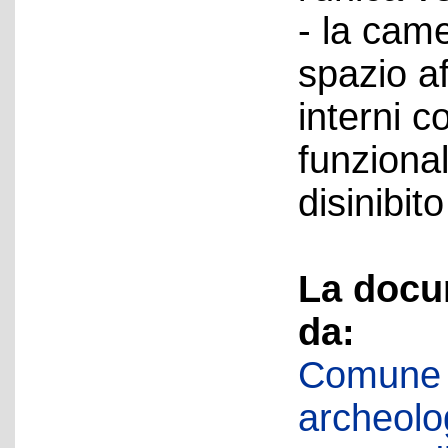
- la came
spazio af
interni 
funzional
disinibit
La docu
da:
Comune d
archeolog