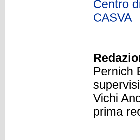
Centro di 
CASVA
Redazion
Pernich 
supervis
Vichi An
prima re