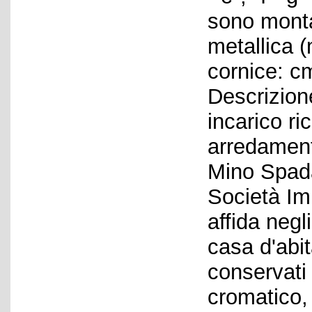
sono monta
metallica 
cornice: cm
Descrizione
incarico ri
arredament
Mino Spada
Società Imm
affida negl
casa d'abit
conservati 
cromatico, 