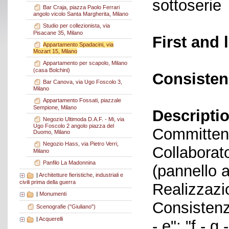
sottoserie
Bar Craja, piazza Paolo Ferrari
angolo vicolo Santa Margherita, Milano
Studio per collezionista, via
Pisacane 35, Milano
First and 
Appartamento Spadacini, via
Mozart 15, Milano
Appartamento per scapolo, Milano
(casa Bolchini)
Consisten
Bar Canova, via Ugo Foscolo 3,
Milano
Appartamento Fossati, piazzale
Sempione, Milano
Descriptio
Negozio Ultimoda D.A.F. - Mi, via
Ugo Foscolo 2 angolo piazza del
Committen
Duomo, Milano
Negozio Hass, via Pietro Verri,
Collaborato
Milano
Panfilo La Madonnina
(pannello a
|
Architetture fieristiche, industriali e
civili prima della guerra
Realizzazi
|
Monumenti
Consistenza
Scenografie ("Giuliano")
|
Acquerelli
- e"; "f - g 