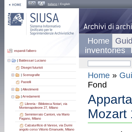
italiano
| English
Home
Guid
inventories
espandi l'albero
|
Baldessari Luciano
Disegni futuristi
Home
»
Gui
|
Scenografie
Fond
Pastelli
|
Allestimenti
Apparta
|
Arredamenti
Libreria - Biblioteca Notari, via
Montenapoleone 27, Milano
Mozart 
Seminterrato Cantoni, via Mario
Pagano, Milano
Calzaturificio di Varese, via Durini
angolo corso Vittorio Emanuele, Milano