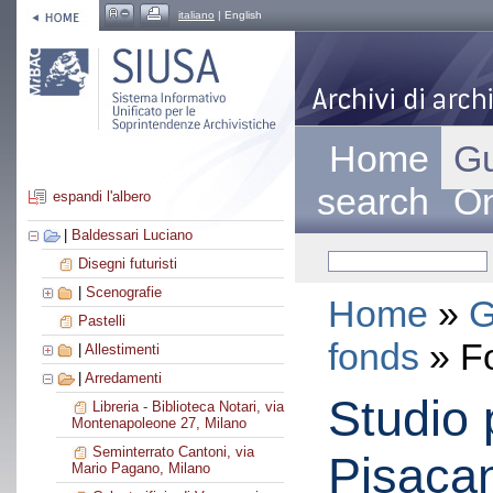
italiano
| English
Home
Gu
search
On
espandi l'albero
|
Baldessari Luciano
Disegni futuristi
|
Scenografie
Home
»
G
Pastelli
fonds
» F
|
Allestimenti
|
Arredamenti
Studio 
Libreria - Biblioteca Notari, via
Montenapoleone 27, Milano
Seminterrato Cantoni, via
Pisacan
Mario Pagano, Milano