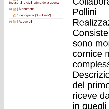
Collabora
industriali e civili prima della guerra
Pollini
|
Monumenti
Scenografie ("Giuliano")
Realizza
|
Acquerelli
Consisten
sono mon
cornice 
compless
Descrizi
del prim
riceve d
in quegli