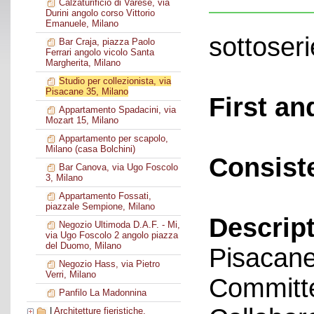
Calzaturificio di Varese, via
Durini angolo corso Vittorio
Emanuele, Milano
sottoseri
Bar Craja, piazza Paolo
Ferrari angolo vicolo Santa
Margherita, Milano
Studio per collezionista, via
Pisacane 35, Milano
First an
Appartamento Spadacini, via
Mozart 15, Milano
Appartamento per scapolo,
Milano (casa Bolchini)
Consist
Bar Canova, via Ugo Foscolo
3, Milano
Appartamento Fossati,
piazzale Sempione, Milano
Descript
Negozio Ultimoda D.A.F. - Mi,
via Ugo Foscolo 2 angolo piazza
del Duomo, Milano
Pisacan
Negozio Hass, via Pietro
Verri, Milano
Committe
Panfilo La Madonnina
|
Architetture fieristiche,