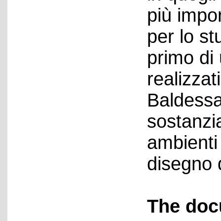
più impo
per lo st
primo di 
realizzat
Baldessa
sostanzia
ambienti 
disegno d
The doc