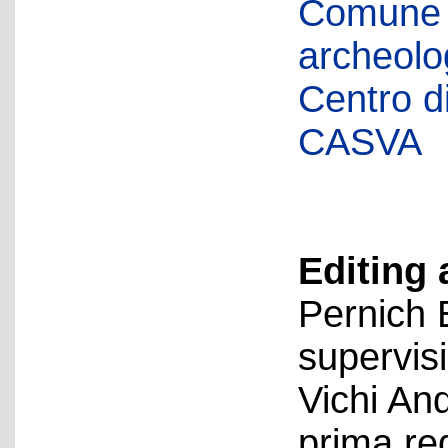
Comune d
archeolog
Centro di 
CASVA
Editing 
Pernich 
supervis
Vichi An
prima re