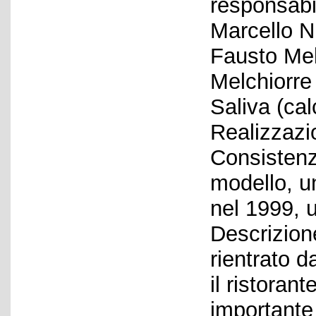
responsabil
Marcello Ni
Fausto Melo
Melchiorre 
Saliva (calc
Realizzazi
Consistenza
modello, u
nel 1999, u
Descrizion
rientrato d
il ristoran
importante l