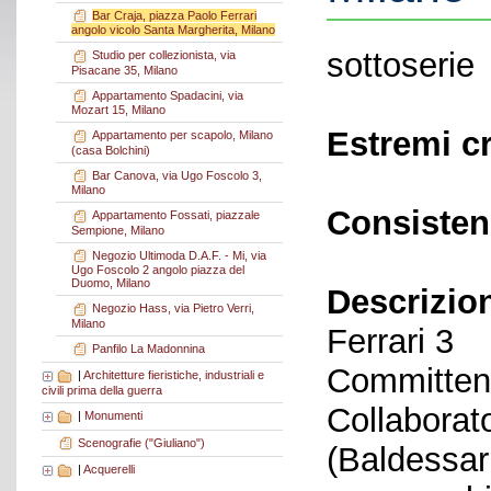
Bar Craja, piazza Paolo Ferrari
angolo vicolo Santa Margherita, Milano
sottoserie
Studio per collezionista, via
Pisacane 35, Milano
Appartamento Spadacini, via
Mozart 15, Milano
Estremi c
Appartamento per scapolo, Milano
(casa Bolchini)
Bar Canova, via Ugo Foscolo 3,
Milano
Consisten
Appartamento Fossati, piazzale
Sempione, Milano
Negozio Ultimoda D.A.F. - Mi, via
Ugo Foscolo 2 angolo piazza del
Duomo, Milano
Descrizio
Negozio Hass, via Pietro Verri,
Milano
Ferrari 3
Panfilo La Madonnina
Committent
|
Architetture fieristiche, industriali e
civili prima della guerra
Collaborato
|
Monumenti
Scenografie ("Giuliano")
(Baldessari
|
Acquerelli