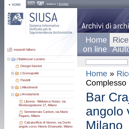
italiano |
English
Home
Rice
on line
Aiut
espandi l'albero
|
Baldessari Luciano
Disegni futuristi
Home
»
Ric
|
Scenografie
Complesso a
Pastelli
|
Allestimenti
Bar Cra
|
Arredamenti
Libreria - Biblioteca Notari, via
Montenapoleone 27, Milano
angolo 
Seminterrato Cantoni, via Mario
Pagano, Milano
Milano
Calzaturificio di Varese, via Durini
angolo corso Vittorio Emanuele, Milano