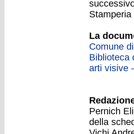
successivo
Stamperia 
La docume
Comune di 
Biblioteca d
arti visiv
Redazione
Pernich El
della sche
Vichi Andr