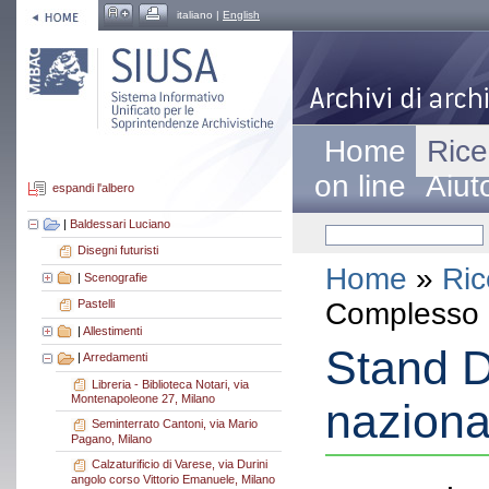
italiano |
English
Home
Rice
on line
Aiut
espandi l'albero
|
Baldessari Luciano
Disegni futuristi
Home
»
Ric
|
Scenografie
Complesso a
Pastelli
|
Allestimenti
Stand D
|
Arredamenti
Libreria - Biblioteca Notari, via
Montenapoleone 27, Milano
naziona
Seminterrato Cantoni, via Mario
Pagano, Milano
Calzaturificio di Varese, via Durini
angolo corso Vittorio Emanuele, Milano