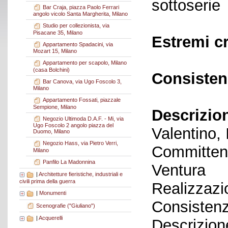
sottoserie
Bar Craja, piazza Paolo Ferrari
angolo vicolo Santa Margherita, Milano
Studio per collezionista, via
Pisacane 35, Milano
Estremi c
Appartamento Spadacini, via
Mozart 15, Milano
Appartamento per scapolo, Milano
(casa Bolchini)
Consisten
Bar Canova, via Ugo Foscolo 3,
Milano
Appartamento Fossati, piazzale
Sempione, Milano
Descrizio
Negozio Ultimoda D.A.F. - Mi, via
Ugo Foscolo 2 angolo piazza del
Valentino,
Duomo, Milano
Negozio Hass, via Pietro Verri,
Committent
Milano
Panfilo La Madonnina
Ventura
|
Architetture fieristiche, industriali e
civili prima della guerra
Realizzazi
|
Monumenti
Consistenz
Scenografie ("Giuliano")
|
Acquerelli
Descrizione