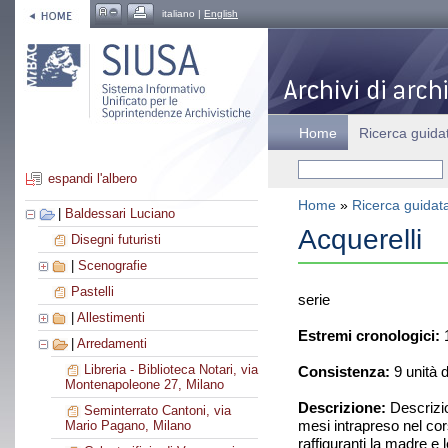
italiano |
English
Home
Ricerca guida
espandi l'albero
Home
»
Ricerca guidat
|
Baldessari Luciano
Acquerelli
Disegni futuristi
|
Scenografie
Pastelli
serie
|
Allestimenti
Estremi cronologici:
1
|
Arredamenti
Libreria - Biblioteca Notari, via
Consistenza:
9 unità 
Montenapoleone 27, Milano
Descrizione:
Descrizio
Seminterrato Cantoni, via
mesi intrapreso nel cors
Mario Pagano, Milano
raffiguranti la madre e l