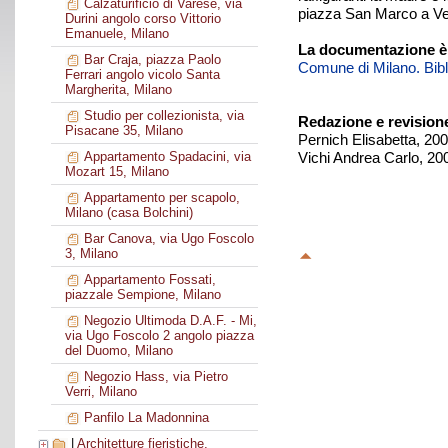
Calzaturificio di Varese, via
piazza San Marco a Ven
Durini angolo corso Vittorio
Emanuele, Milano
La documentazione è
Bar Craja, piazza Paolo
Comune di Milano. Biblio
Ferrari angolo vicolo Santa
Margherita, Milano
Studio per collezionista, via
Redazione e revision
Pisacane 35, Milano
Pernich Elisabetta, 20
Vichi Andrea Carlo, 20
Appartamento Spadacini, via
Mozart 15, Milano
Appartamento per scapolo,
Milano (casa Bolchini)
Bar Canova, via Ugo Foscolo
3, Milano
Appartamento Fossati,
piazzale Sempione, Milano
Negozio Ultimoda D.A.F. - Mi,
via Ugo Foscolo 2 angolo piazza
del Duomo, Milano
Negozio Hass, via Pietro
Verri, Milano
Panfilo La Madonnina
|
Architetture fieristiche,