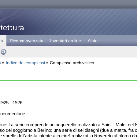
ta
Ricerca avanzata
Inventari on line
Aiuto
a
»
Indice dei complessi
» Complesso archivistico
925 - 1926
documentarie
ne: La serie comprende un acquerello realizzato a Saint - Malo, nel No
o del soggiorno a Berlino; una serie di sei disegni (due a matita, fra c
e sorelle dell'artista intente a cucire) realizzati a Rovereto al ritorno d