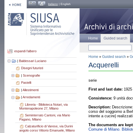
italiano
| English
Home
Guided search
espandi l'albero
Home
»
Guided search
»
Ge
|
Baldessari Luciano
Acquerelli
Disegni futuristi
|
Scenografie
serie
Pastelli
First and last date:
1925 
|
Allestimenti
|
Arredamenti
Consistence:
9 unità doc
Libreria - Biblioteca Notari, via
Description:
Descrizione: 
Montenapoleone 27, Milano
corso del soggiorno a Berli
Seminterrato Cantoni, via Mario
intente a cucire) realizza
Pagano, Milano
The documents are kept
Calzaturificio di Varese, via Durini
Comune di Milano. Bibliote
angolo corso Vittorio Emanuele, Milano