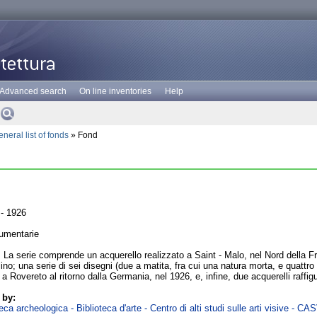
Advanced search
On line inventories
Help
neral list of fonds
» Fond
- 1926
umentarie
La serie comprende un acquerello realizzato a Saint - Malo, nel Nord della Fr
no; una serie di sei disegni (due a matita, fra cui una natura morta, e quattro ad
ti a Rovereto al ritorno dalla Germania, nel 1926, e, infine, due acquerelli raf
 by:
ca archeologica - Biblioteca d'arte - Centro di alti studi sulle arti visive - CA