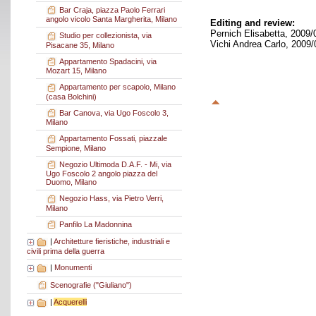
Bar Craja, piazza Paolo Ferrari
angolo vicolo Santa Margherita, Milano
Editing and review:
Pernich Elisabetta, 2009/
Studio per collezionista, via
Vichi Andrea Carlo, 2009/
Pisacane 35, Milano
Appartamento Spadacini, via
Mozart 15, Milano
Appartamento per scapolo, Milano
(casa Bolchini)
Bar Canova, via Ugo Foscolo 3,
Milano
Appartamento Fossati, piazzale
Sempione, Milano
Negozio Ultimoda D.A.F. - Mi, via
Ugo Foscolo 2 angolo piazza del
Duomo, Milano
Negozio Hass, via Pietro Verri,
Milano
Panfilo La Madonnina
|
Architetture fieristiche, industriali e
civili prima della guerra
|
Monumenti
Scenografie ("Giuliano")
|
Acquerelli