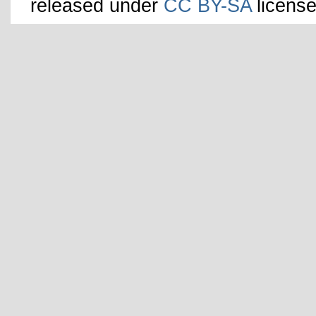
released under
CC BY-SA
license