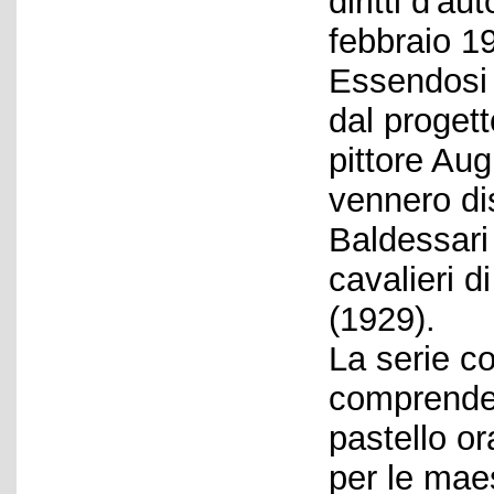
diritti d'a
febbraio 1
Essendosi B
dal progett
pittore Aug
vennero di
Baldessari
cavalieri 
(1929).
La serie c
comprende 
pastello o
per le mae