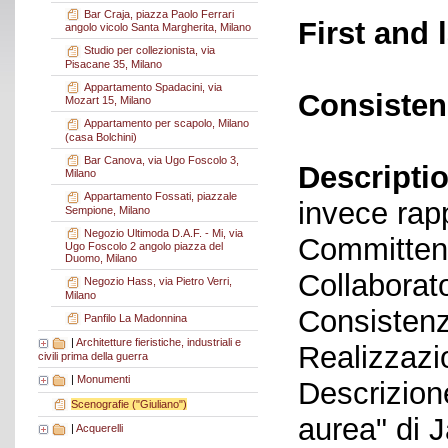
Bar Craja, piazza Paolo Ferrari
First and 
angolo vicolo Santa Margherita, Milano
Studio per collezionista, via
Pisacane 35, Milano
Appartamento Spadacini, via
Consisten
Mozart 15, Milano
Appartamento per scapolo, Milano
(casa Bolchini)
Bar Canova, via Ugo Foscolo 3,
Descriptio
Milano
Appartamento Fossati, piazzale
invece rap
Sempione, Milano
Negozio Ultimoda D.A.F. - Mi, via
Committen
Ugo Foscolo 2 angolo piazza del
Duomo, Milano
Collaborato
Negozio Hass, via Pietro Verri,
Milano
Consistenz
Panfilo La Madonnina
|
Architetture fieristiche, industriali e
Realizzazi
civili prima della guerra
|
Monumenti
Descrizione
Scenografie ("Giuliano")
aurea" di 
|
Acquerelli