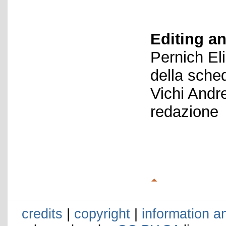
Editing an
Pernich El
della sche
Vichi Andr
redazione
credits
|
copyright
|
information a