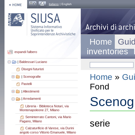
italiano
| English
Home
Guid
inventories
espandi l'albero
|
Baldessari Luciano
Disegni futuristi
Home
»
Gui
|
Scenografie
Fond
Pastelli
|
Allestimenti
Scenogr
|
Arredamenti
Libreria - Biblioteca Notari, via
Montenapoleone 27, Milano
Seminterrato Cantoni, via Mario
serie
Pagano, Milano
Calzaturificio di Varese, via Durini
angolo corso Vittorio Emanuele, Milano