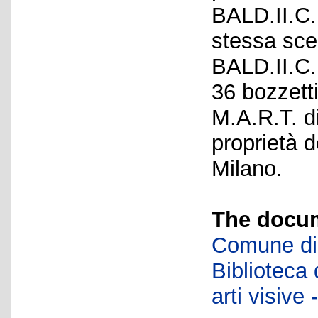
BALD.II.C.
stessa scen
BALD.II.C.
36 bozzetti
M.A.R.T. d
proprietà d
Milano.
The docum
Comune di 
Biblioteca d
arti visiv