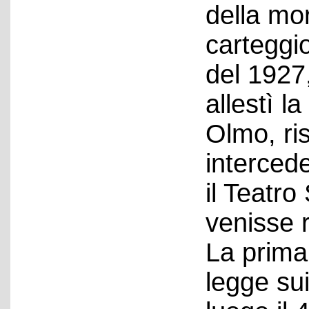
della mor
carteggi
del 1927,
allestì l
Olmo, ri
interced
il Teatro
venisse r
La prima
legge sui