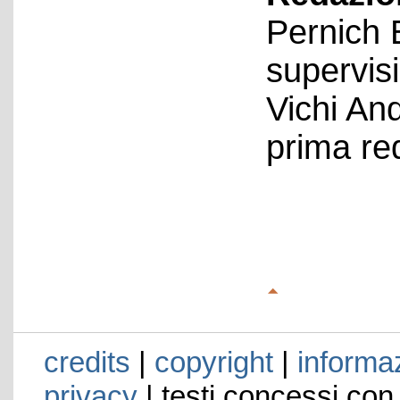
Pernich 
supervis
Vichi An
prima re
credits
|
copyright
|
informaz
privacy
| testi concessi con