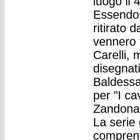
luogo il 
Essendos
ritirato 
vennero 
Carelli,
disegnat
Baldessa
per "I ca
Zandonai
La serie
comprend