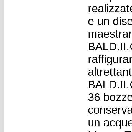
realizzat
e un dis
maestran
BALD.II.
raffigura
altrettan
BALD.II.
36 bozze
conserva
un acquer