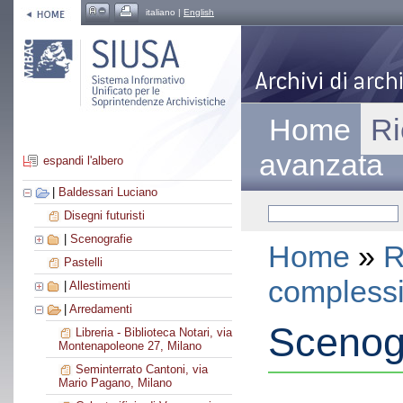
italiano |
English
Home
Ri
avanzata
espandi l'albero
|
Baldessari Luciano
Disegni futuristi
|
Scenografie
Home
»
R
Pastelli
compless
|
Allestimenti
|
Arredamenti
Scenogr
Libreria - Biblioteca Notari, via
Montenapoleone 27, Milano
Seminterrato Cantoni, via
Mario Pagano, Milano