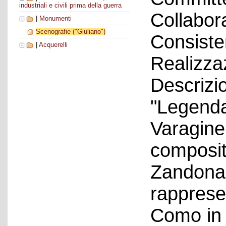
industriali e civili prima della guerra
Collabora
|
Monumenti
Scenografie ("Giuliano")
Consiste
|
Acquerelli
Realizza
Descrizio
"Legenda
Varagine,
composit
Zandonai
rappresen
Como in 