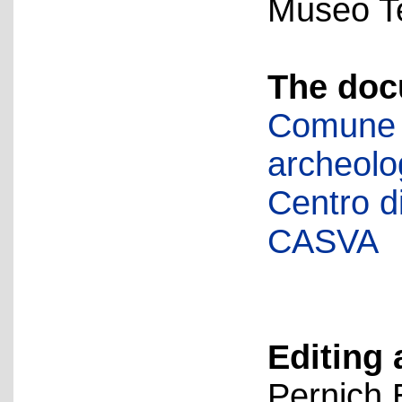
Museo Te
The doc
Comune d
archeolog
Centro di 
CASVA
Editing 
Pernich 