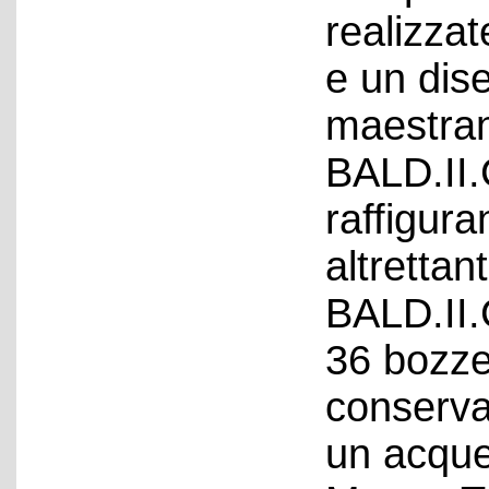
realizzat
e un dis
maestran
BALD.II.
raffigura
altrettan
BALD.II.
36 bozze
conserva
un acquer