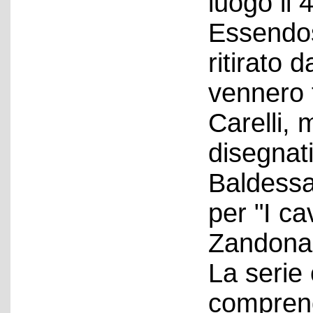
luogo il 
Essendos
ritirato 
vennero 
Carelli,
disegnat
Baldessa
per "I ca
Zandonai
La serie
comprend