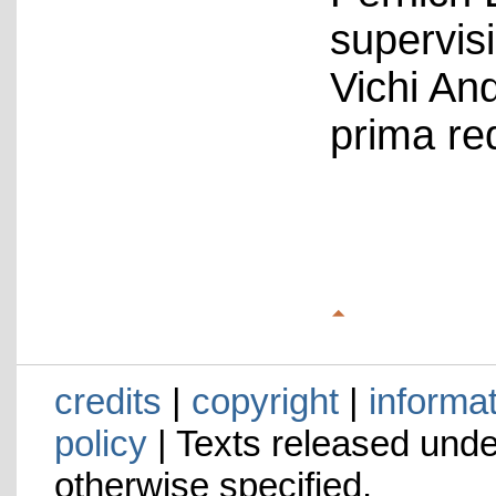
supervis
Vichi An
prima re
credits
|
copyright
|
informa
policy
| Texts released und
otherwise specified.