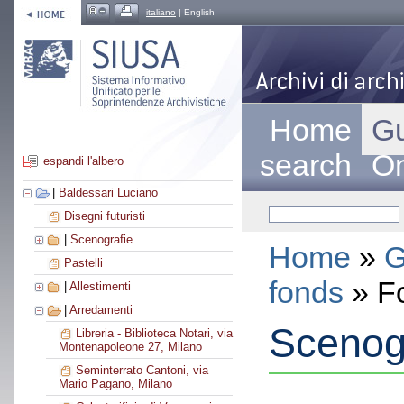
italiano
| English
Home
Gu
search
On
espandi l'albero
|
Baldessari Luciano
Disegni futuristi
|
Scenografie
Home
»
G
Pastelli
fonds
» F
|
Allestimenti
|
Arredamenti
Scenogr
Libreria - Biblioteca Notari, via
Montenapoleone 27, Milano
Seminterrato Cantoni, via
Mario Pagano, Milano