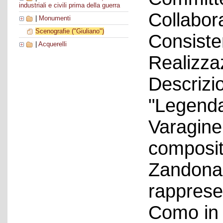
industriali e civili prima della guerra
Collabora
|
Monumenti
Scenografie ("Giuliano")
Consiste
|
Acquerelli
Realizza
Descrizio
"Legenda
Varagine,
composit
Zandonai
rappresen
Como in 