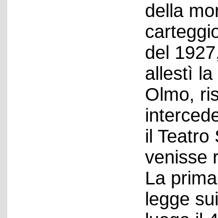
della mor
carteggi
del 1927,
allestì l
Olmo, ri
interced
il Teatro
venisse r
La prima
legge sui