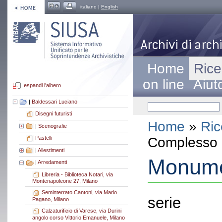
italiano |
English
Home
Rice
on line
Aiut
espandi l'albero
|
Baldessari Luciano
Disegni futuristi
Home
»
Ric
|
Scenografie
Complesso a
Pastelli
|
Allestimenti
Monume
|
Arredamenti
Libreria - Biblioteca Notari, via
Montenapoleone 27, Milano
Seminterrato Cantoni, via Mario
serie
Pagano, Milano
Calzaturificio di Varese, via Durini
angolo corso Vittorio Emanuele, Milano