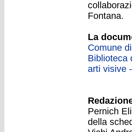
collaboraz
Fontana.
La docume
Comune di 
Biblioteca d
arti visiv
Redazione
Pernich El
della sche