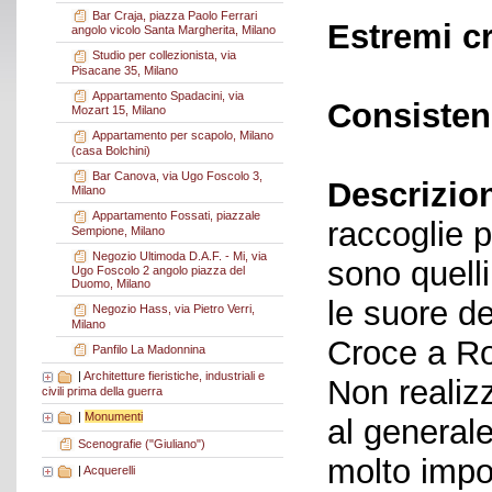
Bar Craja, piazza Paolo Ferrari
Estremi c
angolo vicolo Santa Margherita, Milano
Studio per collezionista, via
Pisacane 35, Milano
Appartamento Spadacini, via
Consisten
Mozart 15, Milano
Appartamento per scapolo, Milano
(casa Bolchini)
Bar Canova, via Ugo Foscolo 3,
Descrizio
Milano
Appartamento Fossati, piazzale
raccoglie pr
Sempione, Milano
Negozio Ultimoda D.A.F. - Mi, via
sono quelli
Ugo Foscolo 2 angolo piazza del
Duomo, Milano
le suore d
Negozio Hass, via Pietro Verri,
Milano
Croce a Ro
Panfilo La Madonnina
|
Architetture fieristiche, industriali e
Non realizz
civili prima della guerra
|
Monumenti
al general
Scenografie ("Giuliano")
molto impo
|
Acquerelli