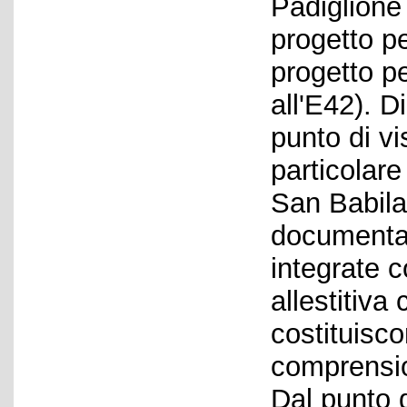
Padiglione
progetto p
progetto per
all'E42). 
punto di vi
particolare
San Babila 
documentar
integrate co
allestitiva
costituisc
comprension
Dal punto d