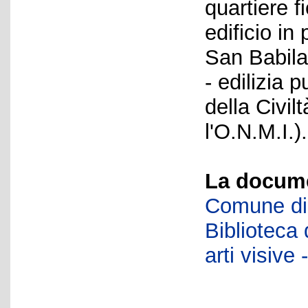
quartiere f
edificio in
San Babila
- edilizia 
della Civil
l'O.N.M.I.).
La docume
Comune di 
Biblioteca d
arti visiv