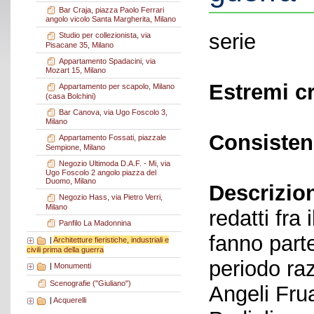
Bar Craja, piazza Paolo Ferrari
angolo vicolo Santa Margherita, Milano
serie
Studio per collezionista, via
Pisacane 35, Milano
Appartamento Spadacini, via
Mozart 15, Milano
Estremi c
Appartamento per scapolo, Milano
(casa Bolchini)
Bar Canova, via Ugo Foscolo 3,
Milano
Consisten
Appartamento Fossati, piazzale
Sempione, Milano
Negozio Ultimoda D.A.F. - Mi, via
Ugo Foscolo 2 angolo piazza del
Duomo, Milano
Descrizio
Negozio Hass, via Pietro Verri,
Milano
redatti fra
Panfilo La Madonnina
fanno parte
|
Architetture fieristiche, industriali e
civili prima della guerra
periodo raz
|
Monumenti
Scenografie ("Giuliano")
Angeli Frua
|
Acquerelli