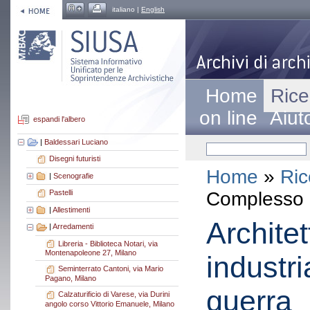
italiano |
English
Home
Rice
on line
Aiut
espandi l'albero
|
Baldessari Luciano
Disegni futuristi
Home
»
Ric
|
Scenografie
Complesso a
Pastelli
|
Allestimenti
Architet
|
Arredamenti
Libreria - Biblioteca Notari, via
Montenapoleone 27, Milano
industri
Seminterrato Cantoni, via Mario
Pagano, Milano
guerra
Calzaturificio di Varese, via Durini
angolo corso Vittorio Emanuele, Milano