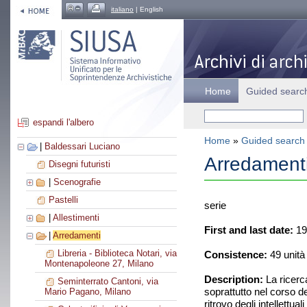
italiano
| English
Home
Guided searc
espandi l'albero
Home
»
Guided search
|
Baldessari Luciano
Arredament
Disegni futuristi
|
Scenografie
Pastelli
serie
|
Allestimenti
First and last date:
19
|
Arredamenti
Libreria - Biblioteca Notari, via
Consistence:
49 unità
Montenapoleone 27, Milano
Description:
La ricerca
Seminterrato Cantoni, via
soprattutto nel corso de
Mario Pagano, Milano
ritrovo degli intellettu