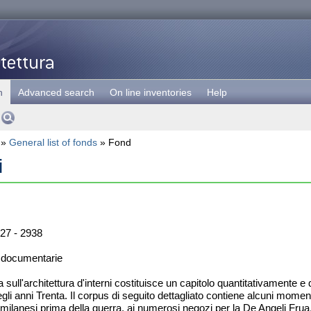
h
Advanced search
On line inventories
Help
»
General list of fonds
» Fond
i
27 - 2938
 documentarie
 sull'architettura d'interni costituisce un capitolo quantitativamente 
gli anni Trenta. Il corpus di seguito dettagliato contiene alcuni moment
ali milanesi prima della guerra, ai numerosi negozi per la De Angeli Fr