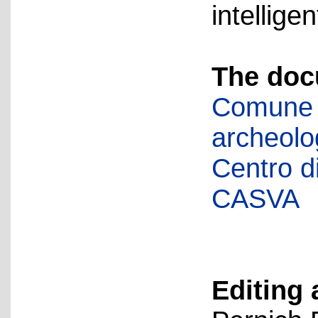
intellige
The doc
Comune d
archeolog
Centro di 
CASVA
Editing 