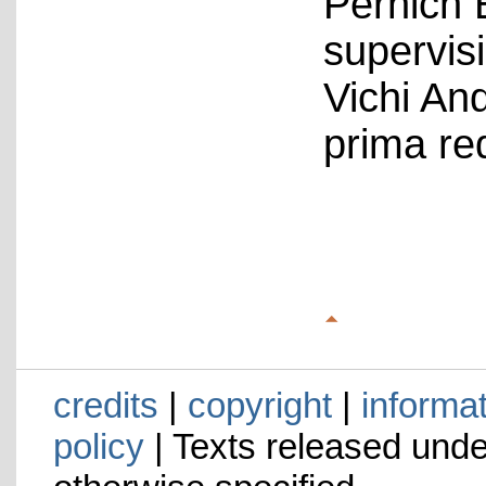
Pernich 
supervis
Vichi An
prima re
credits
|
copyright
|
informa
policy
| Texts released und