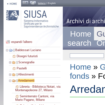
italiano
| English
Home
Gu
search
On
espandi l'albero
|
Baldessari Luciano
Disegni futuristi
|
Scenografie
Home
»
G
Pastelli
fonds
» F
|
Allestimenti
|
Arredamenti
Arreda
Libreria - Biblioteca Notari, via
Montenapoleone 27, Milano
Seminterrato Cantoni, via
Mario Pagano, Milano