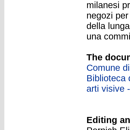
milanesi p
negozi per
della lung
una commit
The docum
Comune di 
Biblioteca d
arti visiv
Editing an