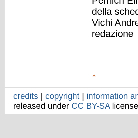
Pernich El
della sche
Vichi Andr
redazione
credits
|
copyright
|
information a
released under
CC BY-SA
license