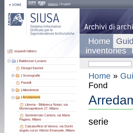
italiano
| English
Home
Guid
inventories
espandi l'albero
|
Baldessari Luciano
Disegni futuristi
Home
»
Gui
|
Scenografie
Fond
Pastelli
|
Allestimenti
Arredam
|
Arredamenti
Libreria - Biblioteca Notari, via
Montenapoleone 27, Milano
Seminterrato Cantoni, via Mario
serie
Pagano, Milano
Calzaturificio di Varese, via Durini
angolo corso Vittorio Emanuele, Milano