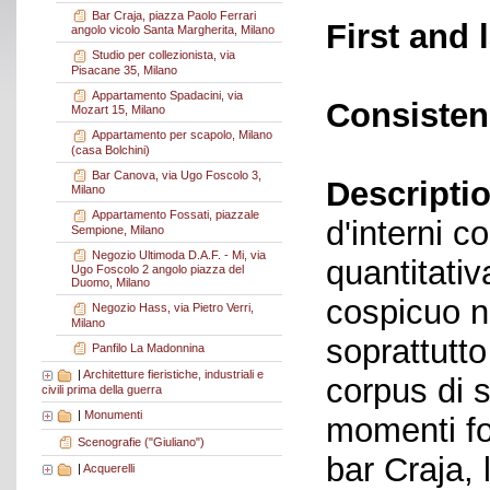
Bar Craja, piazza Paolo Ferrari
First and 
angolo vicolo Santa Margherita, Milano
Studio per collezionista, via
Pisacane 35, Milano
Appartamento Spadacini, via
Consisten
Mozart 15, Milano
Appartamento per scapolo, Milano
(casa Bolchini)
Bar Canova, via Ugo Foscolo 3,
Descriptio
Milano
Appartamento Fossati, piazzale
d'interni c
Sempione, Milano
Negozio Ultimoda D.A.F. - Mi, via
quantitati
Ugo Foscolo 2 angolo piazza del
Duomo, Milano
cospicuo n
Negozio Hass, via Pietro Verri,
Milano
soprattutto
Panfilo La Madonnina
|
Architetture fieristiche, industriali e
corpus di s
civili prima della guerra
|
Monumenti
momenti fo
Scenografie ("Giuliano")
bar Craja, l
|
Acquerelli