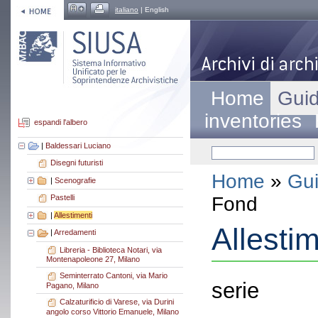
italiano
| English
Home
Guid
inventories
espandi l'albero
|
Baldessari Luciano
Disegni futuristi
Home
»
Gui
|
Scenografie
Fond
Pastelli
|
Allestimenti
Allestim
|
Arredamenti
Libreria - Biblioteca Notari, via
Montenapoleone 27, Milano
Seminterrato Cantoni, via Mario
serie
Pagano, Milano
Calzaturificio di Varese, via Durini
angolo corso Vittorio Emanuele, Milano