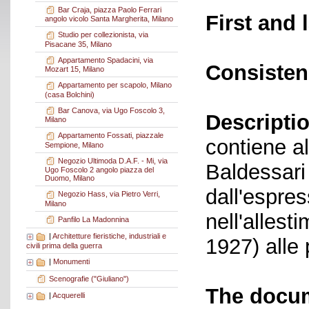
Bar Craja, piazza Paolo Ferrari
First and 
angolo vicolo Santa Margherita, Milano
Studio per collezionista, via
Pisacane 35, Milano
Appartamento Spadacini, via
Consisten
Mozart 15, Milano
Appartamento per scapolo, Milano
(casa Bolchini)
Bar Canova, via Ugo Foscolo 3,
Descriptio
Milano
Appartamento Fossati, piazzale
contiene al
Sempione, Milano
Negozio Ultimoda D.A.F. - Mi, via
Baldessari
Ugo Foscolo 2 angolo piazza del
Duomo, Milano
dall'espre
Negozio Hass, via Pietro Verri,
Milano
nell'allest
Panfilo La Madonnina
|
Architetture fieristiche, industriali e
1927) alle 
civili prima della guerra
|
Monumenti
Scenografie ("Giuliano")
The docum
|
Acquerelli