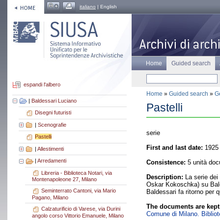
italiano
| English
Home
Guided search
espandi l'albero
Home
»
Guided search
»
Ge
|
Baldessari Luciano
Pastelli
Disegni futuristi
|
Scenografie
serie
Pastelli
First and last date:
1925 
|
Allestimenti
|
Arredamenti
Consistence:
5 unità doc
Libreria - Biblioteca Notari, via
Description:
La serie dei 
Montenapoleone 27, Milano
Oskar Kokoschka) su Baldes
Seminterrato Cantoni, via Mario
Baldessari fa ritorno per 
Pagano, Milano
The documents are kept
Calzaturificio di Varese, via Durini
Comune di Milano. Bibliote
angolo corso Vittorio Emanuele, Milano