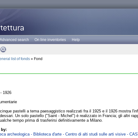
Advanced search
On line inventories
Help
neral list of fonds
» Fond
- 1926
umentarie
cinque pastelli a tema paesaggistico realizzati fra il 1925 e il 1926 mostra l'inf
sari. Un solo pastello ("Saint - Michel") è realizzato in Francia; gli altri rap
qualche tempo prima di trasferirsi definitivamente a Milano.
 by:
ca archeologica - Biblioteca d'arte - Centro di alti studi sulle arti visive - CA