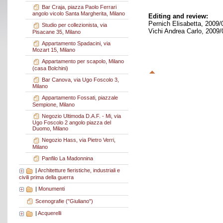
Bar Craja, piazza Paolo Ferrari
angolo vicolo Santa Margherita, Milano
Editing and review:
Pernich Elisabetta, 2009/
Studio per collezionista, via
Vichi Andrea Carlo, 2009/
Pisacane 35, Milano
Appartamento Spadacini, via
Mozart 15, Milano
Appartamento per scapolo, Milano
(casa Bolchini)
Bar Canova, via Ugo Foscolo 3,
Milano
Appartamento Fossati, piazzale
Sempione, Milano
Negozio Ultimoda D.A.F. - Mi, via
Ugo Foscolo 2 angolo piazza del
Duomo, Milano
Negozio Hass, via Pietro Verri,
Milano
Panfilo La Madonnina
|
Architetture fieristiche, industriali e
civili prima della guerra
|
Monumenti
Scenografie ("Giuliano")
|
Acquerelli