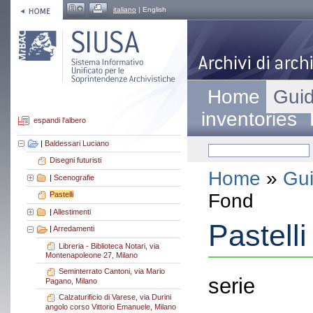
italiano
| English
Home
Guid
inventories
espandi l'albero
|
Baldessari Luciano
Disegni futuristi
Home
»
Gui
|
Scenografie
Fond
Pastelli
|
Allestimenti
Pastelli
|
Arredamenti
Libreria - Biblioteca Notari, via
Montenapoleone 27, Milano
Seminterrato Cantoni, via Mario
serie
Pagano, Milano
Calzaturificio di Varese, via Durini
angolo corso Vittorio Emanuele, Milano