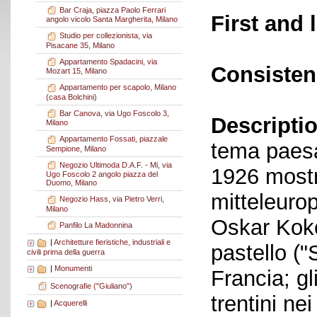
Bar Craja, piazza Paolo Ferrari
First and 
angolo vicolo Santa Margherita, Milano
Studio per collezionista, via
Pisacane 35, Milano
Appartamento Spadacini, via
Consisten
Mozart 15, Milano
Appartamento per scapolo, Milano
(casa Bolchini)
Bar Canova, via Ugo Foscolo 3,
Descriptio
Milano
Appartamento Fossati, piazzale
tema paesag
Sempione, Milano
Negozio Ultimoda D.A.F. - Mi, via
1926 mostra
Ugo Foscolo 2 angolo piazza del
Duomo, Milano
mitteleurop
Negozio Hass, via Pietro Verri,
Milano
Oskar Koko
Panfilo La Madonnina
|
Architetture fieristiche, industriali e
pastello ("
civili prima della guerra
|
Monumenti
Francia; gl
Scenografie ("Giuliano")
trentini ne
|
Acquerelli