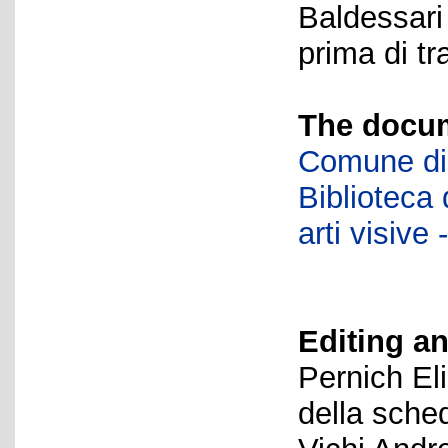
Baldessari
prima di tr
The docum
Comune di 
Biblioteca d
arti visiv
Editing an
Pernich El
della sche