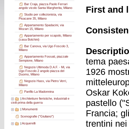
Bar Craja, piazza Paolo Ferrari
First and 
angolo vicolo Santa Margherita, Milano
Studio per collezionista, via
Pisacane 35, Milano
Appartamento Spadacini, via
Consisten
Mozart 15, Milano
Appartamento per scapolo, Milano
(casa Bolchini)
Bar Canova, via Ugo Foscolo 3,
Descriptio
Milano
Appartamento Fossati, piazzale
tema paesag
Sempione, Milano
Negozio Ultimoda D.A.F. - Mi, via
1926 mostra
Ugo Foscolo 2 angolo piazza del
Duomo, Milano
mitteleurop
Negozio Hass, via Pietro Verri,
Milano
Oskar Koko
Panfilo La Madonnina
|
Architetture fieristiche, industriali e
pastello ("
civili prima della guerra
|
Monumenti
Francia; gl
Scenografie ("Giuliano")
trentini ne
|
Acquerelli