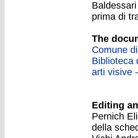
Baldessari
prima di tr
The docum
Comune di 
Biblioteca d
arti visiv
Editing an
Pernich El
della sche