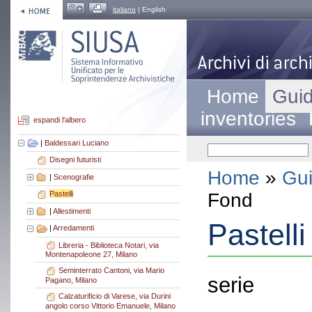
italiano
| English
Home
Guid
inventories
espandi l'albero
|
Baldessari Luciano
Disegni futuristi
Home
»
Gui
|
Scenografie
Fond
Pastelli
|
Allestimenti
Pastelli
|
Arredamenti
Libreria - Biblioteca Notari, via
Montenapoleone 27, Milano
Seminterrato Cantoni, via Mario
serie
Pagano, Milano
Calzaturificio di Varese, via Durini
angolo corso Vittorio Emanuele, Milano