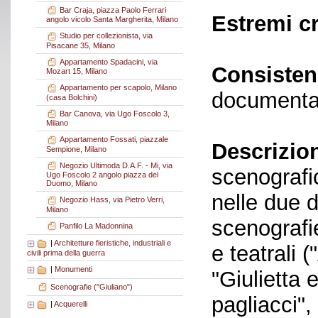
Bar Craja, piazza Paolo Ferrari
Estremi c
angolo vicolo Santa Margherita, Milano
Studio per collezionista, via
Pisacane 35, Milano
Appartamento Spadacini, via
Consisten
Mozart 15, Milano
Appartamento per scapolo, Milano
documenta
(casa Bolchini)
Bar Canova, via Ugo Foscolo 3,
Milano
Appartamento Fossati, piazzale
Descrizio
Sempione, Milano
Negozio Ultimoda D.A.F. - Mi, via
scenografic
Ugo Foscolo 2 angolo piazza del
Duomo, Milano
nelle due d
Negozio Hass, via Pietro Verri,
Milano
scenografi
Panfilo La Madonnina
|
Architetture fieristiche, industriali e
e teatrali 
civili prima della guerra
|
Monumenti
"Giulietta 
Scenografie ("Giuliano")
pagliacci", 
|
Acquerelli