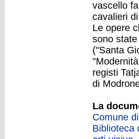
vascello f
cavalieri d
Le opere c
sono state 
("Santa Gi
"Modernità"
registi Ta
di Modrone
La docume
Comune di 
Biblioteca d