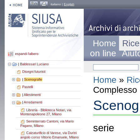
italiano |
English
Home
Rice
on line
Aiut
espandi l'albero
|
Baldessari Luciano
Disegni futuristi
Home
»
Ric
|
Scenografie
Complesso a
Pastelli
|
Allestimenti
Scenogr
|
Arredamenti
Libreria - Biblioteca Notari, via
Montenapoleone 27, Milano
Seminterrato Cantoni, via Mario
serie
Pagano, Milano
Calzaturificio di Varese, via Durini
angolo corso Vittorio Emanuele, Milano