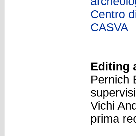
archeolog
Centro di 
CASVA
Editing 
Pernich 
supervis
Vichi An
prima re