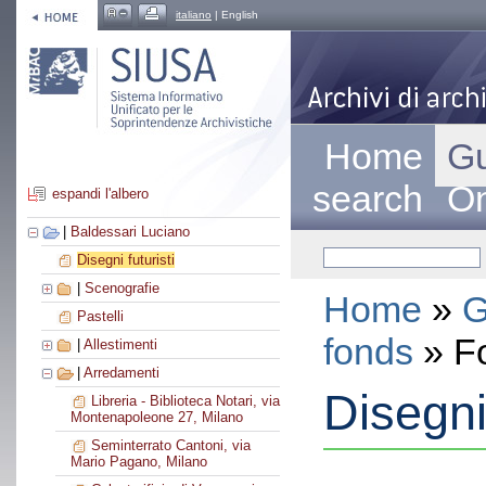
italiano
| English
Home
Gu
search
On
espandi l'albero
|
Baldessari Luciano
Disegni futuristi
|
Scenografie
Home
»
G
Pastelli
fonds
» F
|
Allestimenti
|
Arredamenti
Disegni 
Libreria - Biblioteca Notari, via
Montenapoleone 27, Milano
Seminterrato Cantoni, via
Mario Pagano, Milano