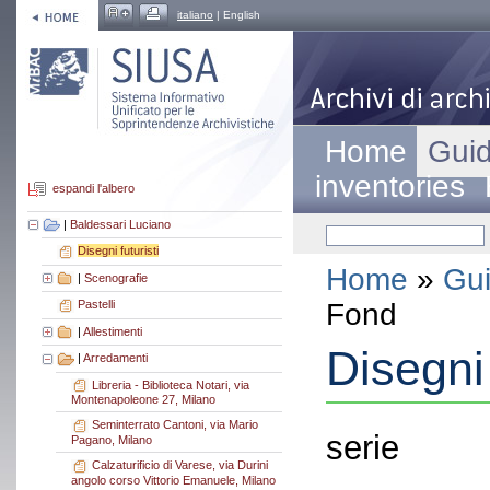
italiano
| English
Home
Guid
inventories
espandi l'albero
|
Baldessari Luciano
Disegni futuristi
Home
»
Gui
|
Scenografie
Fond
Pastelli
|
Allestimenti
Disegni 
|
Arredamenti
Libreria - Biblioteca Notari, via
Montenapoleone 27, Milano
Seminterrato Cantoni, via Mario
serie
Pagano, Milano
Calzaturificio di Varese, via Durini
angolo corso Vittorio Emanuele, Milano