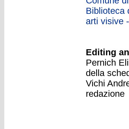
Comune di 
Biblioteca d
arti visiv
Editing an
Pernich El
della sche
Vichi Andr
redazione