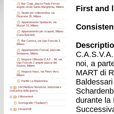
Bar Craja, piazza Paolo Ferrari
First and 
angolo vicolo Santa Margherita, Milano
Studio per collezionista, via
Pisacane 35, Milano
Appartamento Spadacini, via
Consisten
Mozart 15, Milano
Appartamento per scapolo, Milano
(casa Bolchini)
Bar Canova, via Ugo Foscolo 3,
Descriptio
Milano
Appartamento Fossati, piazzale
C.A.S.V.A. 
Sempione, Milano
Negozio Ultimoda D.A.F. - Mi, via
noi, a part
Ugo Foscolo 2 angolo piazza del
Duomo, Milano
MART di Ro
Negozio Hass, via Pietro Verri,
Milano
Baldessari
Panfilo La Madonnina
|
Architetture fieristiche, industriali e
Schardenbe
civili prima della guerra
|
Monumenti
durante la
Scenografie ("Giuliano")
Successiva
|
Acquerelli