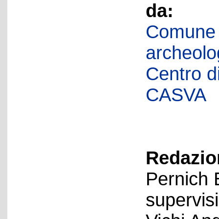
da:
Comune d
archeolog
Centro di 
CASVA
Redazion
Pernich 
supervis