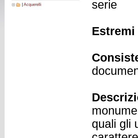
serie
|
Acquerelli
Estremi 
Consist
documen
Descriz
monument
quali gli 
carattere