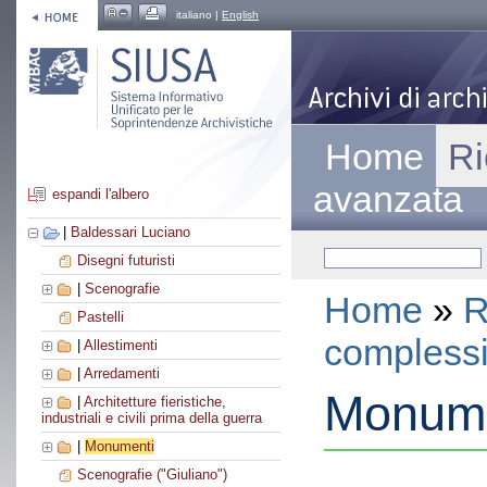
italiano |
English
Home
Ri
avanzata
espandi l'albero
|
Baldessari Luciano
Disegni futuristi
|
Scenografie
Home
»
R
Pastelli
compless
|
Allestimenti
|
Arredamenti
Monume
|
Architetture fieristiche,
industriali e civili prima della guerra
|
Monumenti
Scenografie ("Giuliano")