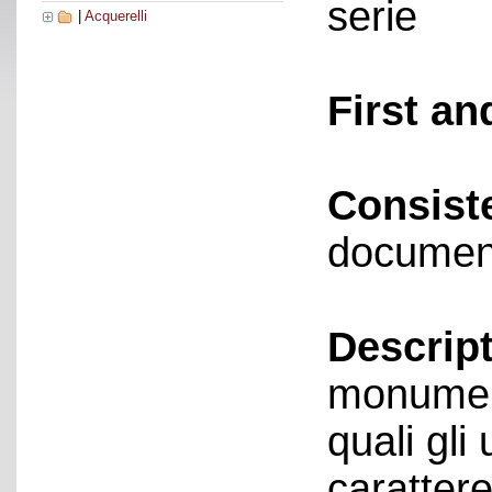
serie
|
Acquerelli
First an
Consist
documen
Descript
monument
quali gli 
carattere