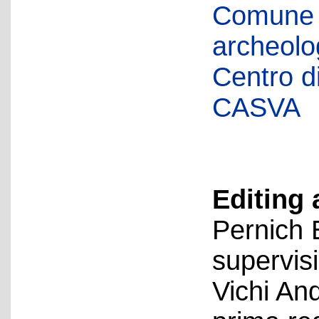
Comune d
archeolog
Centro di 
CASVA
Editing 
Pernich 
supervis
Vichi An