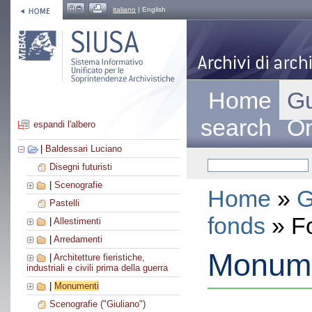
italiano
| English
Home
Gu
search
On
espandi l'albero
|
Baldessari Luciano
Disegni futuristi
|
Scenografie
Home
»
G
Pastelli
fonds
» F
|
Allestimenti
|
Arredamenti
Monume
|
Architetture fieristiche,
industriali e civili prima della guerra
|
Monumenti
Scenografie ("Giuliano")