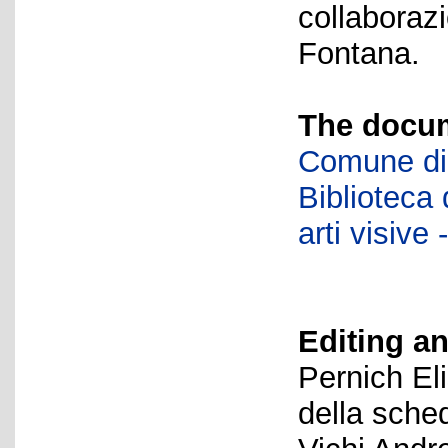
collaboraz
Fontana.
The docum
Comune di 
Biblioteca d
arti visiv
Editing an
Pernich El
della sche