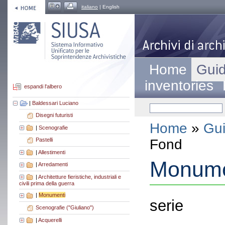
italiano
| English
Home
Guid
inventories
espandi l'albero
|
Baldessari Luciano
Disegni futuristi
Home
»
Gui
|
Scenografie
Fond
Pastelli
|
Allestimenti
Monume
|
Arredamenti
|
Architetture fieristiche, industriali e
civili prima della guerra
|
Monumenti
serie
Scenografie ("Giuliano")
|
Acquerelli