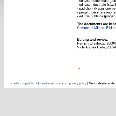
- edilizia residenziale (ed
- edilizia industriale (sta
- padiglioni (Padiglione pe
- progetti per il terziario 
- edilizia pubblica (progett
The documents are kept
Comune di Milano. Bibliote
Editing and review:
Pernich Elisabetta, 2009/
Vichi Andrea Carlo, 2009/
credits
|
copyright
|
information and contacts
|
privacy policy
| Texts released unde