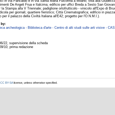
ifici in via Pancaldo e in via Santa Maria Fulcorina a Milano; villa alla Giudecca
bilimenti De Angeli Frua e Italcima; edificio per uffici Breda a Sesto San Giovan
r la Stampa alla V Triennale; padiglione ortofrutticolo - vinicolo all'Expo di Bru
(edicola per giornali; quartiere fieristico; Città Cinematografica; edificio in pia
o per il palazzo della Civiltà Italiana all'E42; progetto per l'O.N.M.I.).
 by:
ca archeologica - Biblioteca d'arte - Centro di alti studi sulle arti visive - CA
06/22, supervisione della scheda
09/10, prima redazione
r
CC BY-SA
license, unless otherwise specified.