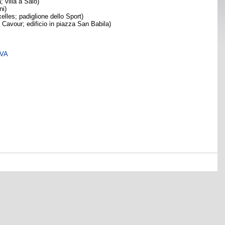
; villa a Salò)
ni)
xelles; padiglione dello Sport)
zza Cavour; edificio in piazza San Babila)
SVA