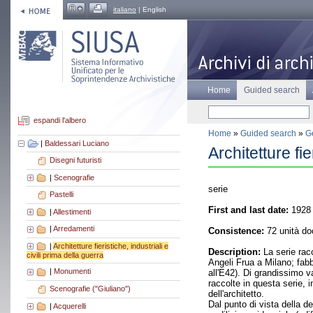
italiano
| English
Home
Guided search
espandi l'albero
Home
»
Guided search
»
Ge
|
Baldessari Luciano
Architetture fie
Disegni futuristi
|
Scenografie
serie
Pastelli
First and last date:
1928 
|
Allestimenti
|
Arredamenti
Consistence:
72 unità do
|
Architetture fieristiche, industriali e
Description:
La serie racc
civili prima della guerra
Angeli Frua a Milano; fabb
|
Monumenti
all'E42). Di grandissimo va
raccolte in questa serie, 
Scenografie ("Giuliano")
dell'architetto.
Dal punto di vista della d
|
Acquerelli