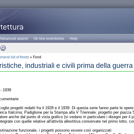
Advanced search
On line inventories
Help
neral list of fonds
» Fond
ristiche, industriali e civili prima della guerra
- 1939
cumentarie
oglie progetti redatti fra il 1928 e il 1939. Di questa serie fanno parte le opere 
rica Italcima; Padiglione per la Stampa alla V Triennale; progetto per piazza San
lore anche dal punto di vista grafico (si vedano in particolare i disegni per il
integrate con quelle relative all'attività allestitiva conservate nel primo lotto
estinazione funzionale, i progetti possono essere così organizzati: