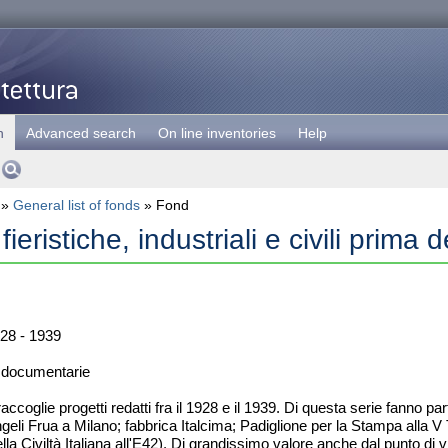
h
Advanced search
On line inventories
Help
»
General list of fonds
» Fond
fieristiche, industriali e civili prima 
28 - 1939
 documentarie
accoglie progetti redatti fra il 1928 e il 1939. Di questa serie fanno par
ngeli Frua a Milano; fabbrica Italcima; Padiglione per la Stampa alla V
ella Civiltà Italiana all'E42). Di grandissimo valore anche dal punto di v