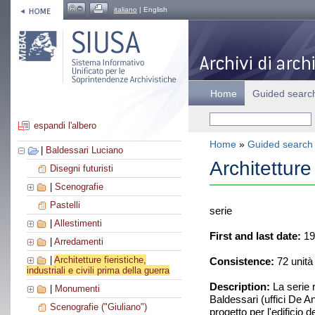
italiano
| English
Home
Guided searc
espandi l'albero
Home
»
Guided search
|
Baldessari Luciano
Architetture 
Disegni futuristi
|
Scenografie
Pastelli
serie
|
Allestimenti
First and last date:
19
|
Arredamenti
|
Architetture fieristiche,
Consistence:
72 unità
industriali e civili prima della guerra
Description:
La serie r
|
Monumenti
Baldessari (uffici De A
Scenografie ("Giuliano")
progetto per l'edificio d