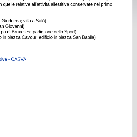
quelle relative all'attività allestitiva conservate nel primo
a Giudecca; villa a Salò)
 San Giovanni)
Expo di Bruxelles; padiglione dello Sport)
icio in piazza Cavour; edificio in piazza San Babila)
.
visive - CASVA