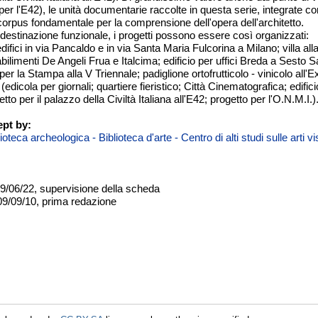
er l'E42), le unità documentarie raccolte in questa serie, integrate con 
 corpus fondamentale per la comprensione dell'opera dell'architetto.
a destinazione funzionale, i progetti possono essere così organizzati:
(edifici in via Pancaldo e in via Santa Maria Fulcorina a Milano; villa all
stabilimenti De Angeli Frua e Italcima; edificio per uffici Breda a Sesto
 per la Stampa alla V Triennale; padiglione ortofrutticolo - vinicolo all'
io (edicola per giornali; quartiere fieristico; Città Cinematografica; edif
etto per il palazzo della Civiltà Italiana all'E42; progetto per l'O.N.M.I.)
pt by:
teca archeologica - Biblioteca d'arte - Centro di alti studi sulle arti 
09/06/22, supervisione della scheda
09/09/10, prima redazione