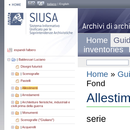
italiano
| English
Home
Guid
inventories
espandi l'albero
|
Baldessari Luciano
Disegni futuristi
Home
»
Gui
|
Scenografie
Fond
Pastelli
|
Allestimenti
Allestim
|
Arredamenti
|
Architetture fieristiche, industriali e
civili prima della guerra
|
Monumenti
serie
Scenografie ("Giuliano")
|
Acquerelli