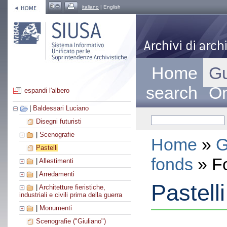
italiano
| English
Home
Gu
search
On
espandi l'albero
|
Baldessari Luciano
Disegni futuristi
|
Scenografie
Home
»
G
Pastelli
fonds
» F
|
Allestimenti
|
Arredamenti
Pastelli
|
Architetture fieristiche,
industriali e civili prima della guerra
|
Monumenti
Scenografie ("Giuliano")