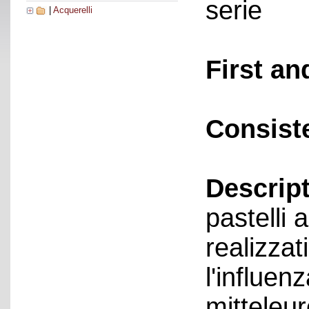
serie
|
Acquerelli
First an
Consist
Descript
pastelli
realizzat
l'influen
mitteleur