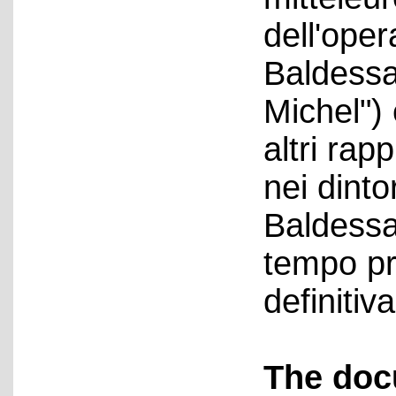
dell'ope
Baldessar
Michel") 
altri rap
nei dinto
Baldessar
tempo pri
definiti
The doc