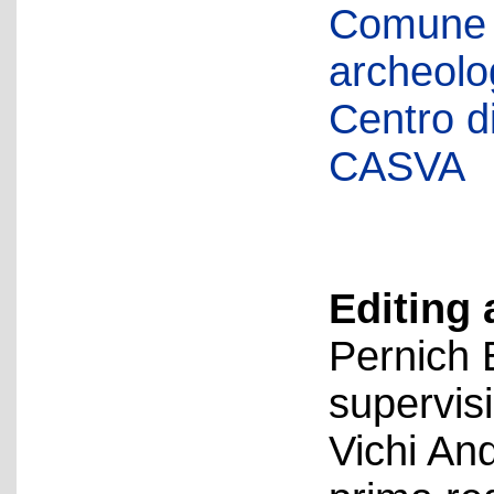
Comune d
archeolog
Centro di 
CASVA
Editing 
Pernich 
supervis
Vichi An