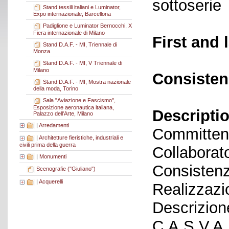
sottoserie
Stand tessili italiani e Luminator,
Expo internazionale, Barcellona
Padiglione e Luminator Bernocchi, X
Fiera internazionale di Milano
First and 
Stand D.A.F. - MI, Triennale di
Monza
Stand D.A.F. - MI, V Triennale di
Milano
Consisten
Stand D.A.F. - MI, Mostra nazionale
della moda, Torino
Sala "Aviazione e Fascismo",
Esposizione aeronautica italiana,
Descriptio
Palazzo dell'Arte, Milano
|
Arredamenti
Committent
|
Architetture fieristiche, industriali e
civili prima della guerra
Collaborato
|
Monumenti
Consistenz
Scenografie ("Giuliano")
|
Acquerelli
Realizzazi
Descrizion
C.A.S.V.A. 