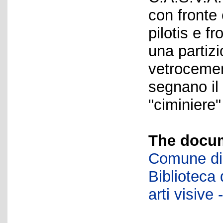
con fronte
pilotis e f
una partiz
vetrocemen
segnano il 
"ciminiere
The docum
Comune di 
Biblioteca d
arti visiv