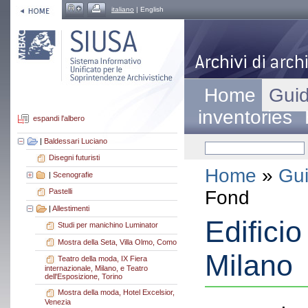
italiano
| English
Home
Guid
inventories
espandi l'albero
|
Baldessari Luciano
Disegni futuristi
Home
»
Gui
|
Scenografie
Fond
Pastelli
|
Allestimenti
Edificio
Studi per manichino Luminator
Mostra della Seta, Villa Olmo, Como
Milano
Teatro della moda, IX Fiera
internazionale, Milano, e Teatro
dell'Esposizione, Torino
Mostra della moda, Hotel Excelsior,
Venezia