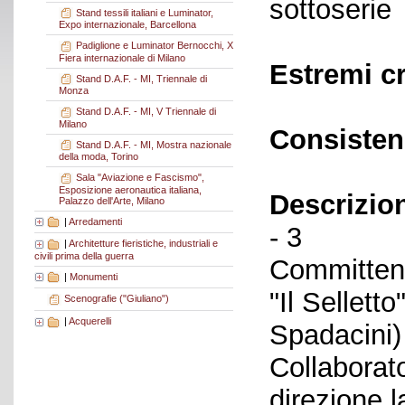
sottoserie
Stand tessili italiani e Luminator,
Expo internazionale, Barcellona
Padiglione e Luminator Bernocchi, X
Fiera internazionale di Milano
Estremi c
Stand D.A.F. - MI, Triennale di
Monza
Stand D.A.F. - MI, V Triennale di
Milano
Consisten
Stand D.A.F. - MI, Mostra nazionale
della moda, Torino
Sala "Aviazione e Fascismo",
Esposizione aeronautica italiana,
Descrizio
Palazzo dell'Arte, Milano
|
Arredamenti
- 3
|
Architetture fieristiche, industriali e
civili prima della guerra
Committent
|
Monumenti
"Il Sellett
Scenografie ("Giuliano")
|
Acquerelli
Spadacini)
Collaborato
direzione l