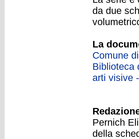
da due sch
volumetrico
La docume
Comune di 
Biblioteca d
arti visiv
Redazione
Pernich El
della sche