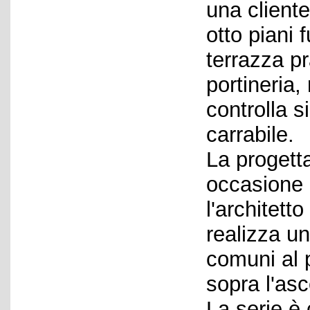
una client
otto piani 
terrazza pr
portineria, 
controlla s
carrabile.
La progett
occasione 
l'architett
realizza un
comuni al 
sopra l'as
La serie è