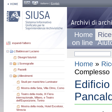
italiano |
English
Home
Rice
on line
Aiut
espandi l'albero
|
Baldessari Luciano
Disegni futuristi
Home
»
Ric
|
Scenografie
Complesso a
Pastelli
|
Allestimenti
Edificio
Studi per manichino Luminator
Mostra della Seta, Villa Olmo, Como
Pancald
Teatro della moda, IX Fiera
internazionale, Milano, e Teatro
dell'Esposizione, Torino
Mostra della moda, Hotel Excelsior,
Venezia