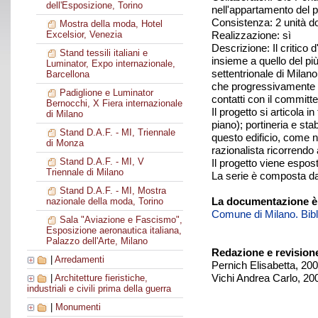
dell'Esposizione, Torino
nell'appartamento del p
Consistenza: 2 unità d
Mostra della moda, Hotel
Realizzazione: sì
Excelsior, Venezia
Descrizione: Il critico 
Stand tessili italiani e
insieme a quello del più
Luminator, Expo internazionale,
settentrionale di Milan
Barcellona
che progressivamente a
Padiglione e Luminator
contatti con il committe
Bernocchi, X Fiera internazionale
Il progetto si articola i
di Milano
piano); portineria e st
Stand D.A.F. - MI, Triennale
questo edificio, come n
di Monza
razionalista ricorrendo 
Stand D.A.F. - MI, V
Il progetto viene espost
Triennale di Milano
La serie è composta da
Stand D.A.F. - MI, Mostra
La documentazione è
nazionale della moda, Torino
Comune di Milano. Biblio
Sala "Aviazione e Fascismo",
Esposizione aeronautica italiana,
Palazzo dell'Arte, Milano
Redazione e revision
|
Arredamenti
Pernich Elisabetta, 20
Vichi Andrea Carlo, 20
|
Architetture fieristiche,
industriali e civili prima della guerra
|
Monumenti