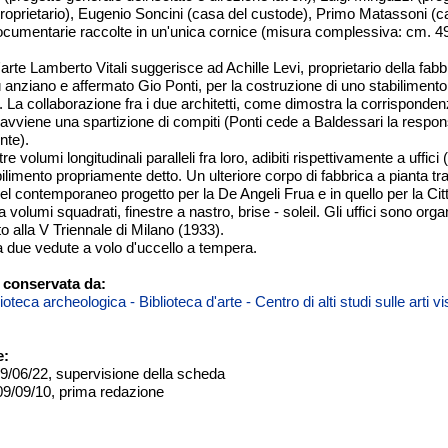
roprietario), Eugenio Soncini (casa del custode), Primo Matassoni (ca
ocumentarie raccolte in un'unica cornice (misura complessiva: cm. 49
d'arte Lamberto Vitali suggerisce ad Achille Levi, proprietario della fab
 anziano e affermato Gio Ponti, per la costruzione di uno stabilimento c
o. La collaborazione fra i due architetti, come dimostra la corrisponden
vviene una spartizione di compiti (Ponti cede a Baldessari la respons
nte).
n tre volumi longitudinali paralleli fra loro, adibiti rispettivamente a uffic
abilimento propriamente detto. Un ulteriore corpo di fabbrica a pianta
el contemporaneo progetto per la De Angeli Frua e in quello per la Citt
a volumi squadrati, finestre a nastro, brise - soleil. Gli uffici sono or
o alla V Triennale di Milano (1933).
 due vedute a volo d'uccello a tempera.
 conservata da:
teca archeologica - Biblioteca d'arte - Centro di alti studi sulle arti 
e:
09/06/22, supervisione della scheda
09/09/10, prima redazione