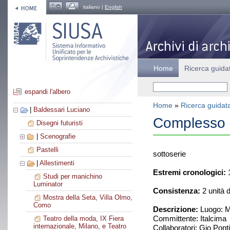
italiano |
English
Home
Ricerca guida
espandi l'albero
Home
»
Ricerca guidat
|
Baldessari Luciano
Complesso i
Disegni futuristi
|
Scenografie
Pastelli
sottoserie
|
Allestimenti
Estremi cronologici:
1
Studi per manichino
Luminator
Consistenza:
2 unità 
Mostra della Seta, Villa Olmo,
Como
Descrizione:
Luogo: M
Committente: Italcima
Teatro della moda, IX Fiera
internazionale, Milano, e Teatro
Collaboratori: Gio Ponti