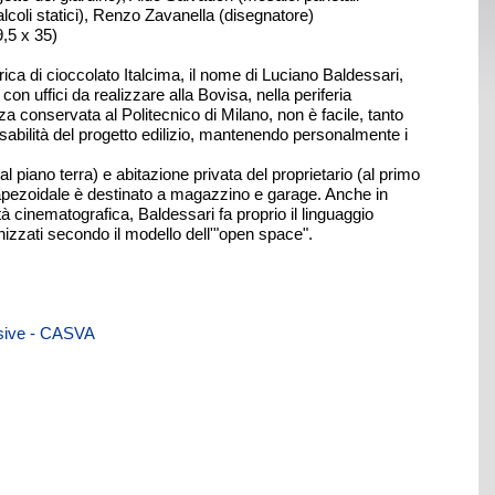
lcoli statici), Renzo Zavanella (disegnatore)
,5 x 35)
brica di cioccolato Italcima, il nome di Luciano Baldessari,
on uffici da realizzare alla Bovisa, nella periferia
za conservata al Politecnico di Milano, non è facile, tanto
abilità del progetto edilizio, mantenendo personalmente i
i (al piano terra) e abitazione privata del proprietario (al primo
 trapezoidale è destinato a magazzino e garage. Anche in
à cinematografica, Baldessari fa proprio il linguaggio
ganizzati secondo il modello dell'"open space".
visive - CASVA