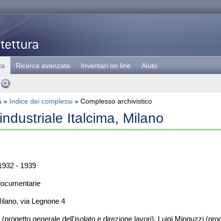
ta
Ricerca avanzata
Inventari on line
Aiuto
a
»
Indice dei complessi
» Complesso archivistico
ndustriale Italcima, Milano
932 - 1939
documentarie
ilano, via Legnone 4
 (progetto generale dell'isolato e direzione lavori), Luigi Minguzzi (pro