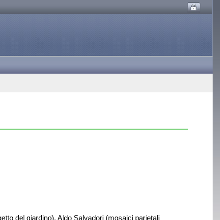
getto del giardino), Aldo Salvadori (mosaici parietali