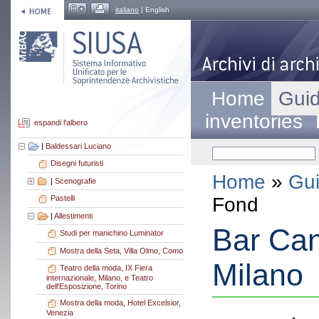
italiano
| English
Home
Guid
inventories
espandi l'albero
|
Baldessari Luciano
Disegni futuristi
Home
»
Gui
|
Scenografie
Fond
Pastelli
|
Allestimenti
Bar Can
Studi per manichino Luminator
Mostra della Seta, Villa Olmo, Como
Milano
Teatro della moda, IX Fiera
internazionale, Milano, e Teatro
dell'Esposizione, Torino
Mostra della moda, Hotel Excelsior,
Venezia