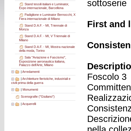
sottoserie
Stand tessili italiani e Luminator,
Expo internazionale, Barcellona
Padiglione e Luminator Bernocchi, X
Fiera internazionale di Milano
First and 
Stand D.A.F. - MI, Triennale di
Monza
Stand D.A.F. - MI, V Triennale di
Milano
Consisten
Stand D.A.F. - MI, Mostra nazionale
della moda, Torino
Sala "Aviazione e Fascismo",
Esposizione aeronautica italiana,
Descriptio
Palazzo dell'Arte, Milano
|
Arredamenti
Foscolo 3
|
Architetture fieristiche, industriali e
civili prima della guerra
Committent
|
Monumenti
Realizzazi
Scenografie ("Giuliano")
|
Acquerelli
Consistenz
Descrizion
nella coll