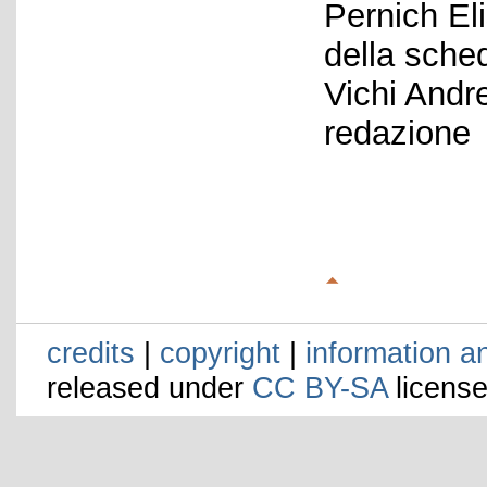
Pernich El
della sche
Vichi Andr
redazione
credits
|
copyright
|
information a
released under
CC BY-SA
license