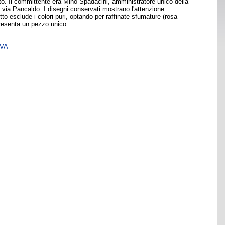
to. Il committente era Mino Spadacini, amministratore unico della
in via Pancaldo. I disegni conservati mostrano l'attenzione
etto esclude i colori puri, optando per raffinate sfumature (rosa
presenta un pezzo unico.
SVA