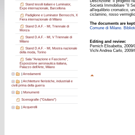
Descrizione: Il progetto 
Stand tessili italiani e Luminator,
Società Immobiliare "Il Se
Expo internazionale, Barcellona
all'equilibrio cromatico, u
ciclamino, rosso vermigli
Padiglione e Luminator Bernocchi, X
Fiera internazionale di Milano
The documents are kept
Stand D.A.F. - MI, Triennale di
Comune di Milano. Bibliote
Monza
Stand D.A.F. - MI, V Triennale di
Editing and review:
Milano
Pernich Elisabetta, 2009/
Stand D.A.F. - MI, Mostra nazionale
Vichi Andrea Carlo, 2009/
della moda, Torino
Sala "Aviazione e Fascismo",
Esposizione aeronautica italiana,
Palazzo dell'Arte, Milano
|
Arredamenti
|
Architetture fieristiche, industriali e
civili prima della guerra
|
Monumenti
Scenografie ("Giuliano")
|
Acquerelli