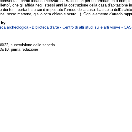
rappresenta il primo incarico ricevuto da Baldessari per un arredamento comple
lletto", che gli affida negli stessi anni la costruzione della casa d'abitazione 
no dei temi portanti su cui è impostato l'arredo della casa. La scelta dell'archit
one, rosso mattone, giallo ocra chiaro e scuro...). Ogni elemento d'arredo rap
 by:
ca archeologica - Biblioteca d'arte - Centro di alti studi sulle arti visive - CA
06/22, supervisione della scheda
09/10, prima redazione