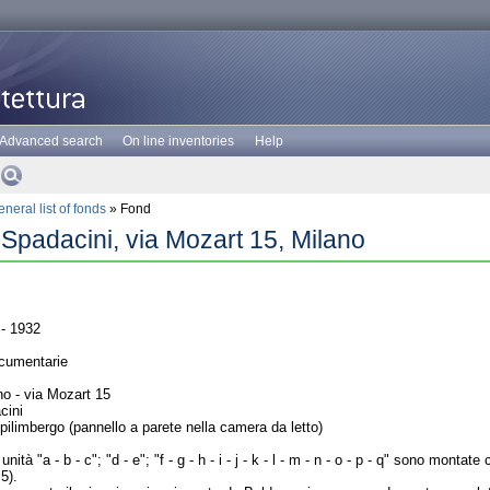
Advanced search
On line inventories
Help
neral list of fonds
» Fond
Spadacini, via Mozart 15, Milano
- 1932
cumentarie
o - via Mozart 15
cini
Spilimbergo (pannello a parete nella camera da letto)
nità "a - b - c"; "d - e"; "f - g - h - i - j - k - l - m - n - o - p - q" sono mon
5).