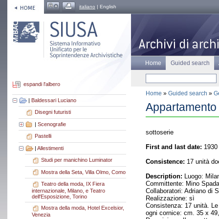
italiano
| English
Home
Guided search
espandi l'albero
Home
»
Guided search
»
Ge
|
Baldessari Luciano
Appartamento 
Disegni futuristi
|
Scenografie
sottoserie
Pastelli
First and last date:
1930 
|
Allestimenti
Studi per manichino Luminator
Consistence:
17 unità do
Mostra della Seta, Villa Olmo, Como
Description:
Luogo: Milan
Committente: Mino Spada
Teatro della moda, IX Fiera
Collaboratori: Adriano di 
internazionale, Milano, e Teatro
dell'Esposizione, Torino
Realizzazione: sì
Consistenza: 17 unità. Le u
Mostra della moda, Hotel Excelsior,
ogni cornice: cm. 35 x 49,
Venezia