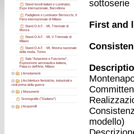
sottoserie
Stand tessili italiani e Luminator,
Expo internazionale, Barcellona
Padiglione e Luminator Bernocchi, X
Fiera internazionale di Milano
First and 
Stand D.A.F. - MI, Triennale di
Monza
Stand D.A.F. - MI, V Triennale di
Milano
Consisten
Stand D.A.F. - MI, Mostra nazionale
della moda, Torino
Sala "Aviazione e Fascismo",
Esposizione aeronautica italiana,
Descriptio
Palazzo dell'Arte, Milano
|
Arredamenti
Montenapo
|
Architetture fieristiche, industriali e
civili prima della guerra
Committent
|
Monumenti
Realizzazi
Scenografie ("Giuliano")
|
Acquerelli
Consistenz
modello)
Descrizione