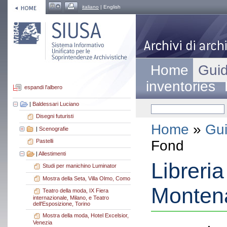
italiano
| English
Home
Guid
inventories
espandi l'albero
|
Baldessari Luciano
Disegni futuristi
Home
»
Gui
|
Scenografie
Fond
Pastelli
|
Allestimenti
Libreria
Studi per manichino Luminator
Mostra della Seta, Villa Olmo, Como
Montena
Teatro della moda, IX Fiera
internazionale, Milano, e Teatro
dell'Esposizione, Torino
Mostra della moda, Hotel Excelsior,
Venezia