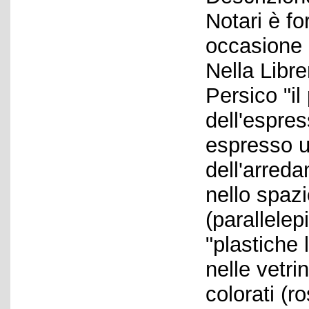
Notari è fo
occasione 
Nella Libre
Persico "il
dell'espre
espresso 
dell'arred
nello spazi
(parallelep
"plastiche
nelle vetri
colorati (r