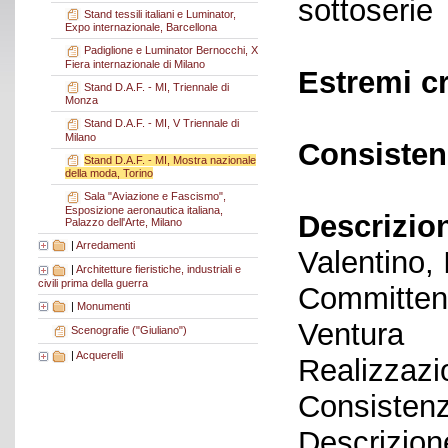
sottoserie
Stand tessili italiani e Luminator,
Expo internazionale, Barcellona
Padiglione e Luminator Bernocchi, X
Fiera internazionale di Milano
Estremi c
Stand D.A.F. - MI, Triennale di
Monza
Stand D.A.F. - MI, V Triennale di
Milano
Consisten
Stand D.A.F. - MI, Mostra nazionale
della moda, Torino
Sala "Aviazione e Fascismo",
Esposizione aeronautica italiana,
Descrizio
Palazzo dell'Arte, Milano
|
Arredamenti
Valentino,
|
Architetture fieristiche, industriali e
civili prima della guerra
Committent
|
Monumenti
Ventura
Scenografie ("Giuliano")
|
Acquerelli
Realizzazi
Consistenz
Descrizione