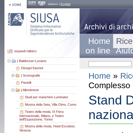
italiano |
English
Home
Rice
on line
Aiut
espandi l'albero
|
Baldessari Luciano
Disegni futuristi
Home
»
Ric
|
Scenografie
Complesso a
Pastelli
|
Allestimenti
Stand D
Studi per manichino Luminator
Mostra della Seta, Villa Olmo, Como
naziona
Teatro della moda, IX Fiera
internazionale, Milano, e Teatro
dell'Esposizione, Torino
Mostra della moda, Hotel Excelsior,
Venezia