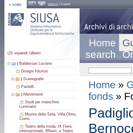
italiano
| English
Home
Gu
search
On
espandi l'albero
|
Baldessari Luciano
Disegni futuristi
|
Scenografie
Home
»
G
Pastelli
fonds
» F
|
Allestimenti
Studi per manichino
Luminator
Padigli
Mostra della Seta, Villa Olmo,
Como
Bernocc
Teatro della moda, IX Fiera
internazionale, Milano, e Teatro