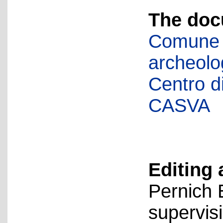
The doc
Comune d
archeolog
Centro di 
CASVA
Editing 
Pernich 
supervis