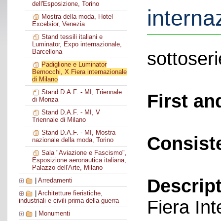
dell'Esposizione, Torino
interna
Mostra della moda, Hotel
Excelsior, Venezia
Stand tessili italiani e
Luminator, Expo internazionale,
Barcellona
sottoseri
Padiglione e Luminator
Bernocchi, X Fiera internazionale
di Milano
Stand D.A.F. - MI, Triennale
First an
di Monza
Stand D.A.F. - MI, V
Triennale di Milano
Stand D.A.F. - MI, Mostra
Consist
nazionale della moda, Torino
Sala "Aviazione e Fascismo",
Esposizione aeronautica italiana,
Palazzo dell'Arte, Milano
Descript
|
Arredamenti
|
Architetture fieristiche,
Fiera In
industriali e civili prima della guerra
|
Monumenti