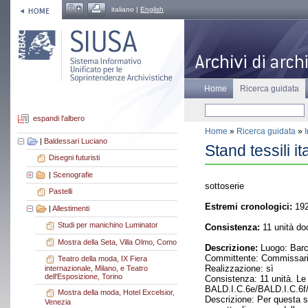
italiano |
English
Home
Ricerca guidata
espandi l'albero
Home
»
Ricerca guidata
»
|
Baldessari Luciano
Stand tessili i
Disegni futuristi
|
Scenografie
sottoserie
Pastelli
Estremi cronologici:
19
|
Allestimenti
Studi per manichino Luminator
Consistenza:
11 unità do
Mostra della Seta, Villa Olmo, Como
Descrizione:
Luogo: Barce
Committente: Commissario 
Teatro della moda, IX Fiera
Realizzazione: sì
internazionale, Milano, e Teatro
dell'Esposizione, Torino
Consistenza: 11 unità. Le 
BALD.I.C.6e/BALD.I.C.6f/B
Mostra della moda, Hotel Excelsior,
Descrizione: Per questa se
Venezia