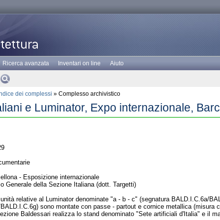
Ricerca avanzata
Inventari on line
Aiuto
Indice dei complessi
» Complesso archivistico
taliani e Luminator, Expo internazionale, Bar
29
cumentarie
llona - Esposizione internazionale
Generale della Sezione Italiana (dott. Targetti)
unità relative al Luminator denominate "a - b - c" (segnatura BALD.I.C.6a/BALD
ALD.I.C.6g) sono montate con passe - partout e cornice metallica (misura co
zione Baldessari realizza lo stand denominato "Sete artificiali d'Italia" e il ma