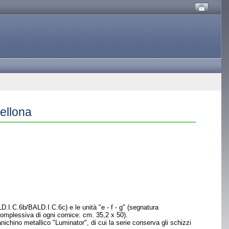
cellona
.I.C.6b/BALD.I.C.6c) e le unità "e - f - g" (segnatura
mplessiva di ogni cornice: cm. 35,2 x 50).
nichino metallico "Luminator", di cui la serie conserva gli schizzi