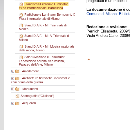
progettuali e un modello.
Stand tessili italiani e Luminator,
Expo internazionale, Barcellona
La documentazione è co
Comune di Milano. Bibliote
Padiglione e Luminator Bernocchi, X
Fiera internazionale di Milano
Stand D.A.F. - MI, Triennale di
Redazione e revisione:
Monza
Pernich Elisabetta, 2009/
Vichi Andrea Carlo, 2009/
Stand D.A.F. - MI, V Triennale di
Milano
Stand D.A.F. - MI, Mostra nazionale
della moda, Torino
Sala "Aviazione e Fascismo",
Esposizione aeronautica italiana,
Palazzo dell'Arte, Milano
|
Arredamenti
|
Architetture fieristiche, industriali e
civili prima della guerra
|
Monumenti
Scenografie ("Giuliano")
|
Acquerelli