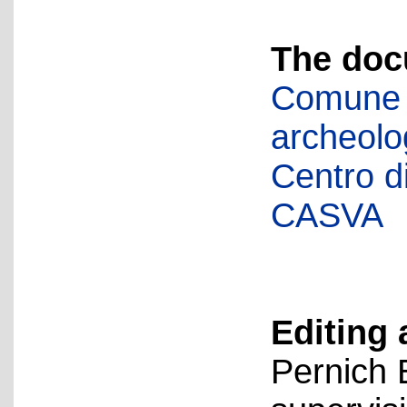
The doc
Comune d
archeolog
Centro di 
CASVA
Editing 
Pernich 