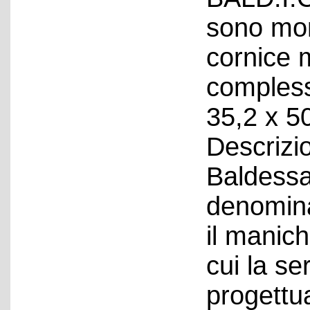
sono mon
cornice 
compless
35,2 x 50
Descrizi
Baldessar
denominat
il manich
cui la se
progettua