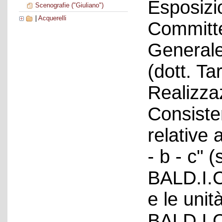
Esposizi
Scenografie ("Giuliano")
|
Acquerelli
Committ
Generale
(dott. Tar
Realizza
Consiste
relative
- b - c" 
BALD.I.C
e le unit
BALD.I.C