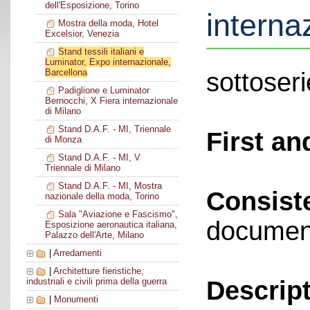
dell'Esposizione, Torino
interna
Mostra della moda, Hotel
Excelsior, Venezia
Stand tessili italiani e
Luminator, Expo internazionale,
Barcellona
sottoseri
Padiglione e Luminator
Bernocchi, X Fiera internazionale
di Milano
Stand D.A.F. - MI, Triennale
First an
di Monza
Stand D.A.F. - MI, V
Triennale di Milano
Stand D.A.F. - MI, Mostra
Consist
nazionale della moda, Torino
Sala "Aviazione e Fascismo",
documen
Esposizione aeronautica italiana,
Palazzo dell'Arte, Milano
|
Arredamenti
|
Architetture fieristiche,
Descript
industriali e civili prima della guerra
|
Monumenti