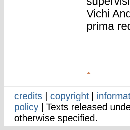
supervis
Vichi An
prima re
credits
|
copyright
|
informa
policy
| Texts released und
otherwise specified.