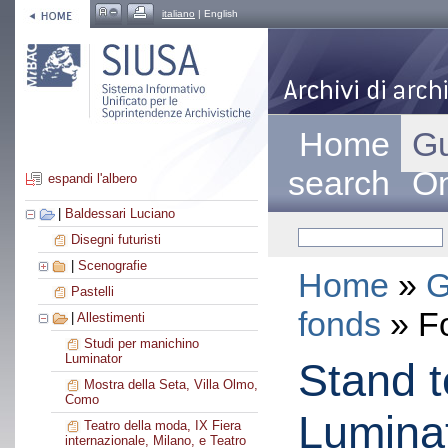
italiano
| English
Home
Gu
search
On
espandi l'albero
|
Baldessari Luciano
Disegni futuristi
|
Scenografie
Home
»
G
Pastelli
fonds
» F
|
Allestimenti
Studi per manichino
Luminator
Stand te
Mostra della Seta, Villa Olmo,
Como
Lumina
Teatro della moda, IX Fiera
internazionale, Milano, e Teatro