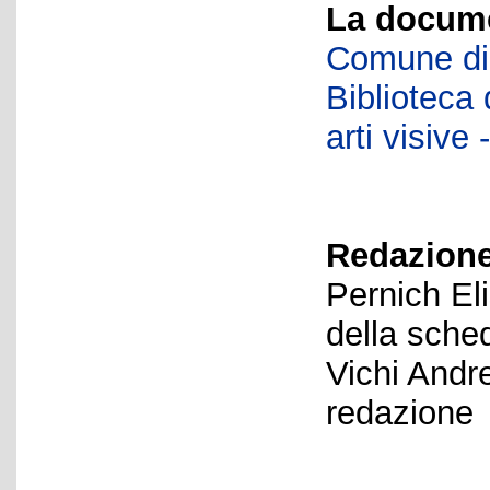
La docume
Comune di 
Biblioteca d
arti visiv
Redazione
Pernich El
della sche
Vichi Andr
redazione