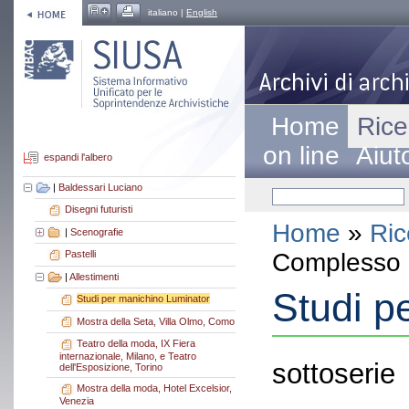
italiano |
English
Home
Rice
on line
Aiut
espandi l'albero
|
Baldessari Luciano
Disegni futuristi
Home
»
Ric
|
Scenografie
Complesso a
Pastelli
|
Allestimenti
Studi p
Studi per manichino Luminator
Mostra della Seta, Villa Olmo, Como
Teatro della moda, IX Fiera
internazionale, Milano, e Teatro
sottoserie
dell'Esposizione, Torino
Mostra della moda, Hotel Excelsior,
Venezia