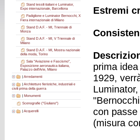
Stand tessili italiani e Luminator,
Estremi c
Expo internazionale, Barcellona
Padiglione e Luminator Bernocchi, X
Fiera internazionale di Milano
Stand D.A.F. - MI, Triennale di
Consisten
Monza
Stand D.A.F. - MI, V Triennale di
Milano
Stand D.A.F. - MI, Mostra nazionale
Descrizio
della moda, Torino
Sala "Aviazione e Fascismo",
prima idea 
Esposizione aeronautica italiana,
Palazzo dell'Arte, Milano
1929, verr
|
Arredamenti
|
Architetture fieristiche, industriali e
Luminator, 
civili prima della guerra
|
Monumenti
"Bernocchi
Scenografie ("Giuliano")
con passe 
|
Acquerelli
(misura co