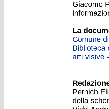
Giacomo P
informazion
La docume
Comune di 
Biblioteca d
arti visiv
Redazione
Pernich El
della sche