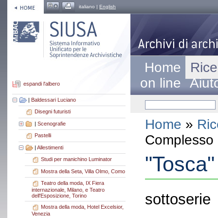
italiano |
English
Home
Rice
on line
Aiut
espandi l'albero
|
Baldessari Luciano
Disegni futuristi
Home
»
Ric
|
Scenografie
Complesso a
Pastelli
|
Allestimenti
"Tosca"
Studi per manichino Luminator
Mostra della Seta, Villa Olmo, Como
Teatro della moda, IX Fiera
internazionale, Milano, e Teatro
sottoserie
dell'Esposizione, Torino
Mostra della moda, Hotel Excelsior,
Venezia