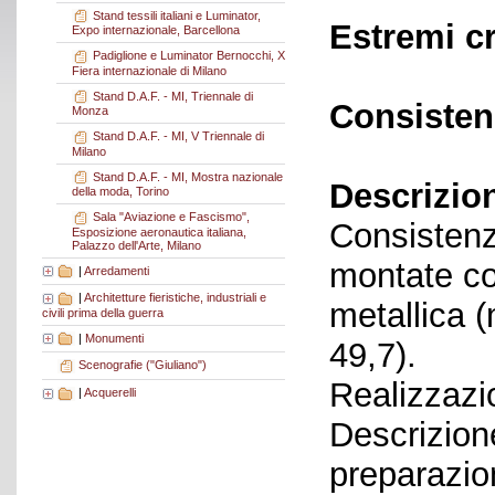
Stand tessili italiani e Luminator,
Estremi c
Expo internazionale, Barcellona
Padiglione e Luminator Bernocchi, X
Fiera internazionale di Milano
Stand D.A.F. - MI, Triennale di
Consisten
Monza
Stand D.A.F. - MI, V Triennale di
Milano
Stand D.A.F. - MI, Mostra nazionale
Descrizio
della moda, Torino
Sala "Aviazione e Fascismo",
Consistenza
Esposizione aeronautica italiana,
Palazzo dell'Arte, Milano
montate co
|
Arredamenti
|
Architetture fieristiche, industriali e
metallica 
civili prima della guerra
|
Monumenti
49,7).
Scenografie ("Giuliano")
Realizzazi
|
Acquerelli
Descrizione
preparazio