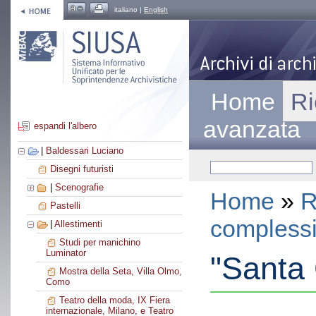
italiano |
English
Home
Ri
avanzata
espandi l'albero
|
Baldessari Luciano
Disegni futuristi
|
Scenografie
Home
»
R
Pastelli
compless
|
Allestimenti
Studi per manichino
Luminator
"Santa
Mostra della Seta, Villa Olmo,
Como
Teatro della moda, IX Fiera
internazionale, Milano, e Teatro