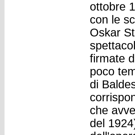
ottobre 
con le sc
Oskar Str
spettaco
firmate d
poco temp
di Baldes
corrispo
che avve
del 1924