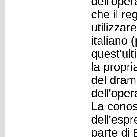
dell'ope
che il re
utilizzare
italiano 
quest'ult
la propri
del dram
dell'ope
La cono
dell'esp
parte di 