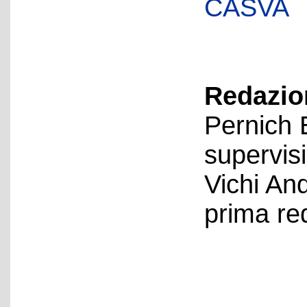
CASVA
Redazion
Pernich 
supervis
Vichi An
prima re