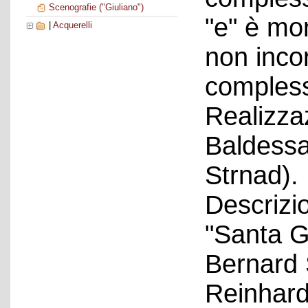
Scenografie ("Giuliano")
"e" è mo
|
Acquerelli
non inco
compless
Realizzaz
Baldessa
Strnad).
Descrizio
"Santa G
Bernard 
Reinhard